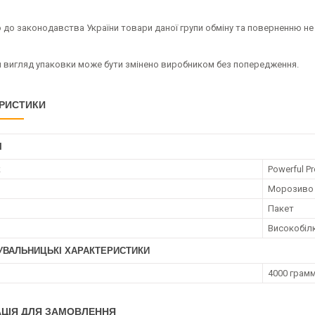
 до законодавства України товари даної групи обміну та поверненню не
й вигляд упаковки може бути змінено виробником без попередження.
РИСТИКИ
І
к
Powerful P
Морозиво
Пакет
Високобіл
УВАЛЬНИЦЬКІ ХАРАКТЕРИСТИКИ
4000 грам
ЦІЯ ДЛЯ ЗАМОВЛЕННЯ