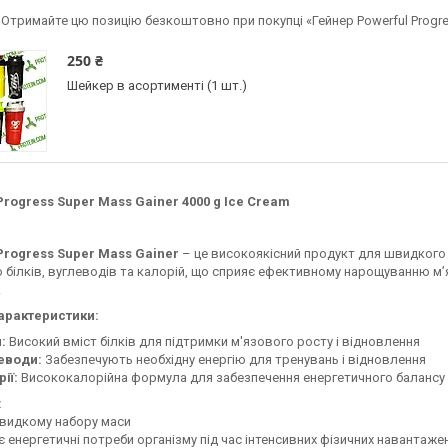
Отримайте цю позицію безкоштовно при покупці «Гейнер Powerful Progre
250 ₴
Шейкер в асортименті (1 шт.)
Progress Super Mass Gainer 4000 g Ice Cream
Progress Super Mass Gainer
– це високоякісний продукт для швидкого н
 білків, вуглеводів та калорій, що сприяє ефективному нарощуванню м
.
арактеристики:
:
Високий вміст білків для підтримки м'язового росту і відновлення
еводи:
Забезпечують необхідну енергію для тренувань і відновлення
ії:
Висококалорійна формула для забезпечення енергетичного балансу
:
швидкому набору маси
є енергетичні потреби організму під час інтенсивних фізичних навантаже