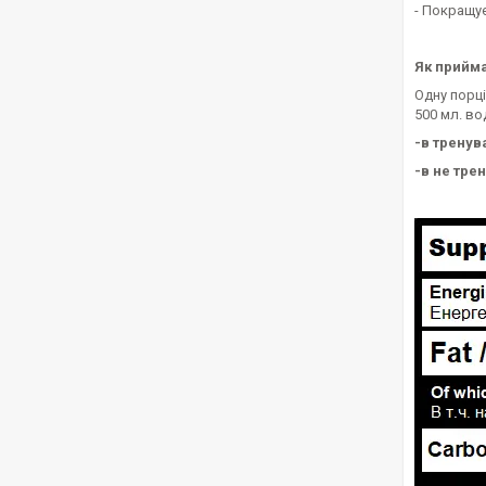
- Покращує
Як прийма
Одну порці
500 мл. во
-в тренува
-в не трен