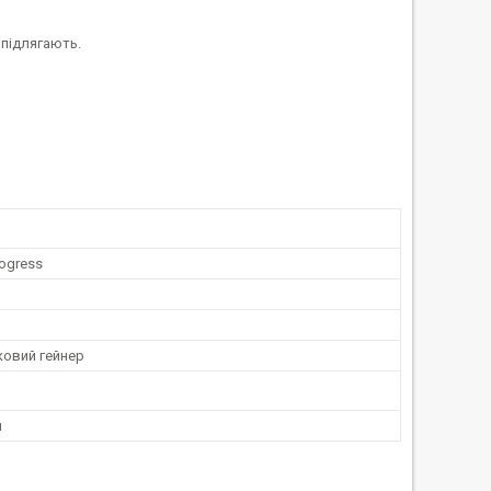
 підлягають.
rogress
ковий гейнер
м