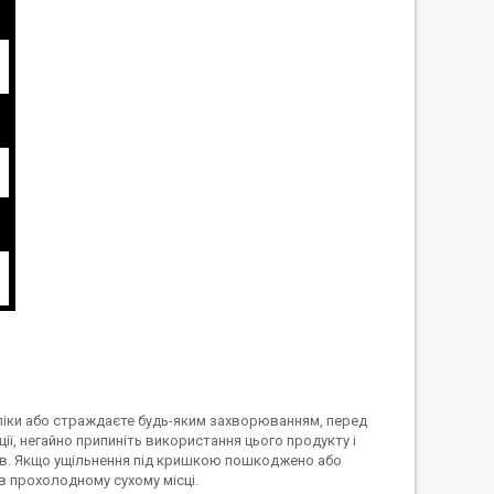
і ліки або страждаєте будь-яким захворюванням, перед
ії, негайно припиніть використання цього продукту і
ів. Якщо ущільнення під кришкою пошкоджено або
 в прохолодному сухому місці.