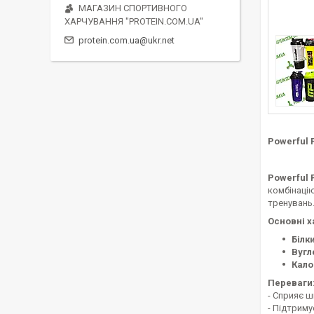
МАГАЗИН СПОРТИВНОГО
ХАРЧУВАННЯ "PROTEIN.COM.UA"
protein.com.ua@ukr.net
Powerful 
Powerful 
комбінацію
тренувань
Основні х
Білки
Вугл
Калор
Переваги
- Сприяє 
- Підтриму