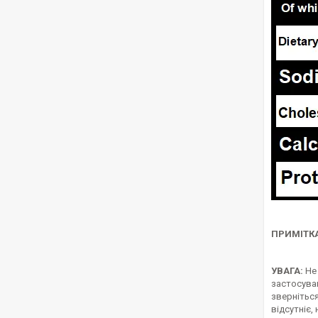
ПРИМІТКА
УВАГА:
Не 
застосуван
звернітьс
відсутніє,