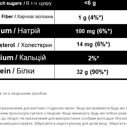
:
не є лікарським засобом.
призначений для вагітних і годуючих жінок. Якщо ви приймаєте будь-як
ням проконсультуйтеся з лікарем. Якщо виникнуть будь-які побічні реакц
я до лікаря. Не призначений для використання особами молодше 18 рок
 не використовуйте. Зберігайте в недоступному для дітей місці. Зберігати