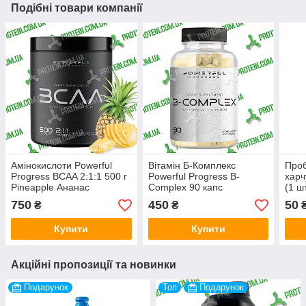
Подібні товари компанії
Амінокислоти Powerful
Вітамін Б-Комплекс
Проб
Progress BCAA 2:1:1 500 г
Powerful Progress B-
харч
Pineapple Ананас
Complex 90 капс
(1 шт
750
450
50
₴
₴
Купити
Купити
Акційні пропозиції та новинки
Подарунок
Топ
Подарунок