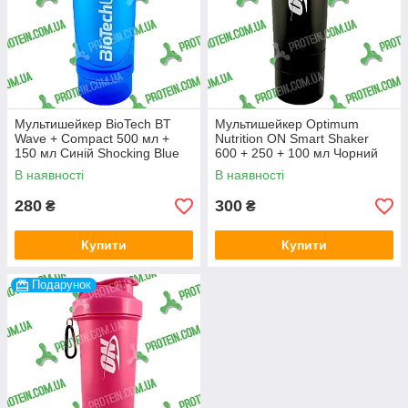
Мультишейкер BioTech BT
Мультишейкер Optimum
Wave + Compact 500 мл +
Nutrition ON Smart Shaker
150 мл Синій Shocking Blue
600 + 250 + 100 мл Чорний
Black
В наявності
В наявності
280
300
₴
₴
Купити
Купити
Подарунок