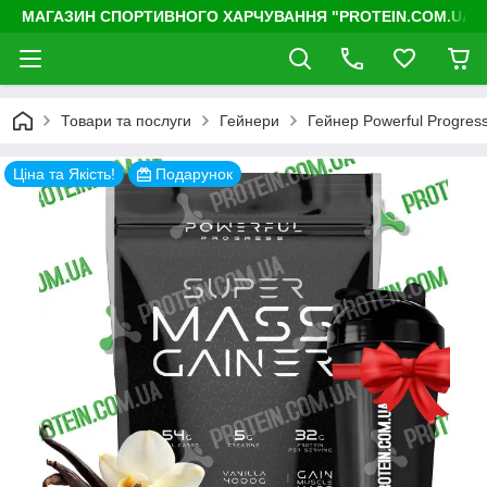
МАГАЗИН СПОРТИВНОГО ХАРЧУВАННЯ "PROTEIN.COM.UA"
Товари та послуги
Гейнери
Гейнер Powerful Progress
Ціна та Якість!
Подарунок