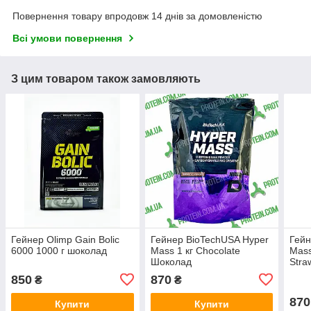
Повернення товару впродовж 14 днів за домовленістю
Всі умови повернення
З цим товаром також замовляють
Гейнер Olimp Gain Bolic
Гейнер BioTechUSA Hyper
Гейн
6000 1000 г шоколад
Mass 1 кг Chocolate
Mass
Шоколад
Stra
850
870
₴
₴
870
Купити
Купити