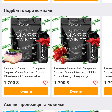
Подібні товари компанії
Гейнер Powerful Progress
Гейнер Powerful Progress
Гейн
Super Mass Gainer 4000 г
Super Mass Gainer 4000 г
Supe
Blueberry Cheesecake
Strawberry Полуниця
Tira
Чорничний Чізкейк
1 700
1 700
1 7
₴
₴
Купити
Купити
Акційні пропозиції та новинки