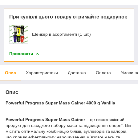
При купівлі цього товару отримайте подарунок
Шейкер в асортименті (1 шт.)
Приховати
Опис
Характеристики
Доставка
Оплата
Умови п
Опис
Powerful Progress Super Mass Gainer 4000 g Vanilla
Powerful Progress Super Mass Gainer
– це високоякісний
продукт для швидкого набору маси та підвищення енергії. Він
містить оптимальну комбінацію білків, вуглеводів та калорій,
що сприяє ефективному нарощуванню м’язової маси та