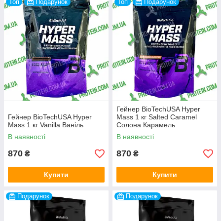
Топ
Подарунок
Топ
Подарунок
Гейнер BioTechUSA Hyper
Гейнер BioTechUSA Hyper
Mass 1 кг Salted Caramel
Mass 1 кг Vanilla Ваніль
Солона Карамель
В наявності
В наявності
870
870
₴
₴
Купити
Купити
Подарунок
Подарунок