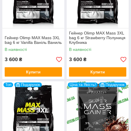
Гейнер Olimp MAX Mass 3XL
Гейнер Olimp MAX Mass 3XL
bag 6 кг Strawberry Полуниця
bag 6 кг Vanilla Ваніль Ваниль
Клубника
В наявності
В наявності
3 600
3 600
₴
₴
Купити
Купити
Топ
Подарунок
Ціна та Якість!
Подарунок