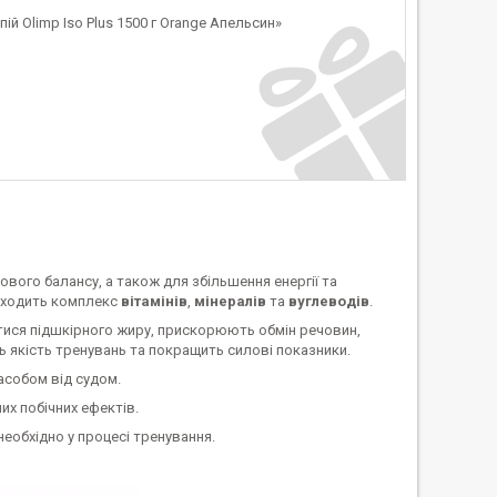
й Olimp Iso Plus 1500 г Orange Апельсин»
вого балансу, а також для збільшення енергії та
входить комплекс
вітамінів
,
мінералів
та
вуглеводів
.
ися підшкірного жиру, прискорюють обмін речовин,
ь якість тренувань та покращить силові показники.
асобом від судом.
их побічних ефектів.
необхідно у процесі тренування.