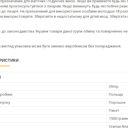
призначений для вагітних і годуючих жінок. Якщо ви приймаєте будь-як
ням проконсультуйтеся з лікарем. Якщо виникнуть будь-які побічні реакц
я до лікаря. Не призначений для використання особами молодше 18 рок
 не використовуйте. Зберігайте в недоступному для дітей місці. Зберігати
 до законодавства України товари даної групи обміну та поверненню не
й вигляд упаковки може бути змінено виробником без попередження.
РИСТИКИ
І
к
Olimp
иробник
Польща
пуску
Порошок
Пакет
1500 грам
Orange Ап