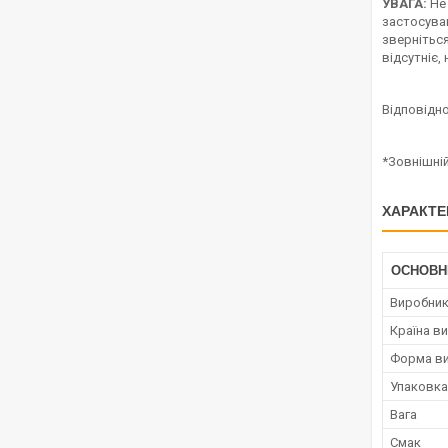
УВАГА:
Не 
застосуван
звернітьс
відсутніє,
Відповідно
*Зовнішні
ХАРАКТЕ
ОСНОВН
Виробни
Країна в
Форма ви
Упаковка
Вага
Смак