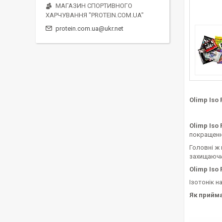
МАГАЗИН СПОРТИВНОГО
ХАРЧУВАННЯ "PROTEIN.COM.UA"
protein.com.ua@ukr.net
Olimp Iso 
Olimp Iso 
покращенн
Головні ж
захищаючи 
Olimp Iso 
Ізотонік н
Як прийм