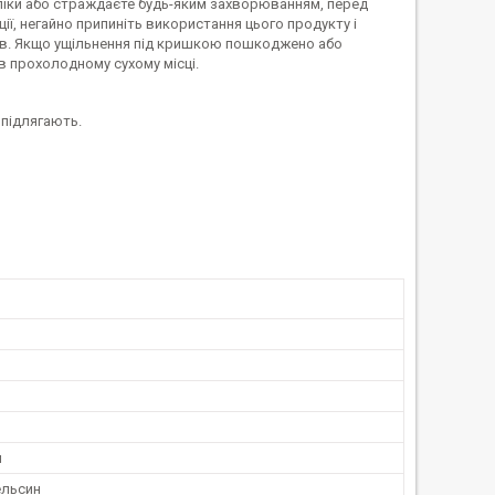
і ліки або страждаєте будь-яким захворюванням, перед
ії, негайно припиніть використання цього продукту і
ів. Якщо ущільнення під кришкою пошкоджено або
 в прохолодному сухому місці.
 підлягають.
м
ельсин