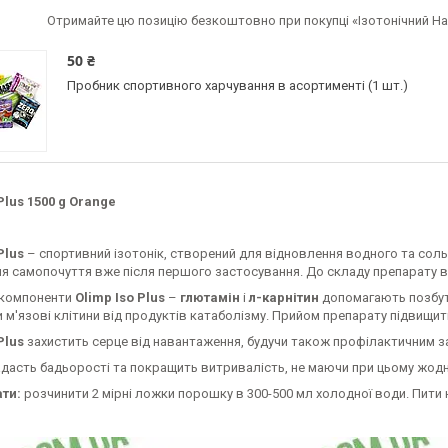
Отримайте цю позицію безкоштовно при покупці «Ізотонічний Напі
50 ₴
Пробник спортивного харчування в асортименті (1 шт.)
Plus 1500 g Orange
Plus
– спортивний ізотонік, створений для відновлення водного та сольо
я самопочуття вже після першого застосування. До складу препарату 
 компоненти
Olimp Iso Plus
–
глютамін
і
л-карнітин
допомагають позбут
м'язові клітини від продуктів катаболізму. Прийом препарату підвищит
Plus
захистить серце від навантаження, будучи також профілактичним з
адасть бадьорості та покращить витривалість, не маючи при цьому жодн
ати:
розчинити 2 мірні ложки порошку в 300-500 мл холодної води. Пити 