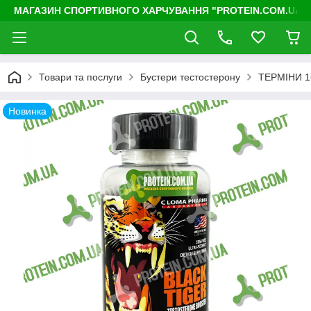
МАГАЗИН СПОРТИВНОГО ХАРЧУВАННЯ "PROTEIN.COM.UA"
Товари та послуги
Бустери тестостерону
ТЕРМІНИ 16
Новинка