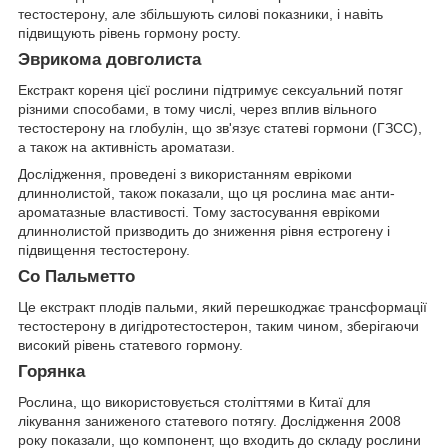
тестостерону, але збільшують силові показники, і навіть
підвищують рівень гормону росту.
Эврикома довголиста
Екстракт кореня цієї рослини підтримує сексуальний потяг
різними способами, в тому числі, через вплив вільного
тестостерону на глобулін, що зв'язує статеві гормони (ГЗСС),
а також на активність ароматази.
Дослідження, проведені з використанням еврікоми
длиннолистой, також показали, що ця рослина має анти-
ароматазные властивості. Тому застосування еврікоми
длиннолистой призводить до зниження рівня естрогену і
підвищення тестостерону.
Со Пальметто
Це екстракт плодів пальми, який перешкоджає трансформації
тестостерону в дигідротестостерон, таким чином, зберігаючи
високий рівень статевого гормону.
Горянка
Рослина, що використовується століттями в Китаї для
лікування заниженого статевого потягу. Дослідження 2008
року показали, що компонент, що входить до складу рослини