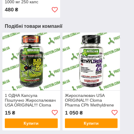
1000 мг 250 капс
480
₴
Подібні товари компанії
1 ОДНА Капсула
Жироспалювач USA
Поштучно Жироспалювач
ORIGINAL!!! Cloma
USA ORIGINAL!!! Cloma
Pharma CPh Methyldrene
Pharma CPh Black Spider
Elite Stack 100 капс
15
1 050
₴
₴
25 ephedra
Купити
Купити