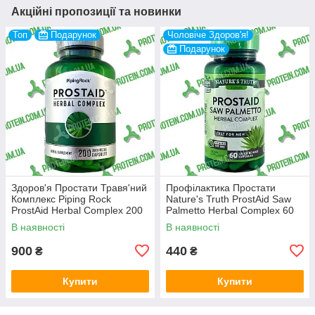
Акційні пропозиції та новинки
Топ
Подарунок
Чоловіче Здоров'я!
Подарунок
Здоров'я Простати Травя'ний
Профілактика Простати
Комплекс Piping Rock
Nature's Truth ProstAid Saw
ProstAid Herbal Complex 200
Palmetto Herbal Complex 60
капс
капс
В наявності
В наявності
900
440
₴
₴
Купити
Купити