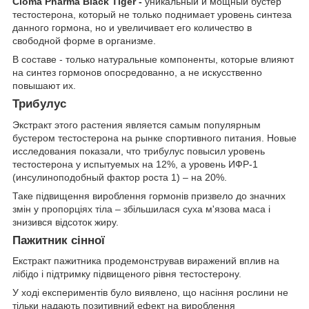
Cloma Pharma Black Tiger -
уникальный и мощный бустер
тестостерона, который не только поднимает уровень синтеза
данного гормона, но и увеличивает его количество в
свободной форме в организме.
В составе - только натуральные компоненты, которые влияют
на синтез гормонов опосредованно, а не искусственно
повышают их.
Трибулус
Экстракт этого растения является самым популярным
бустером тестостерона на рынке спортивного питания. Новые
исследования показали, что трибулус повысил уровень
тестостерона у испытуемых на 12%, а уровень ИФР-1
(инсулиноподобный фактор роста 1) – на 20%.
Таке підвищення вироблення гормонів призвело до значних
змін у пропорціях тіла – збільшилася суха м'язова маса і
знизився відсоток жиру.
Пажитник сінної
Екстракт пажитника продемонстрував виражений вплив на
лібідо і підтримку підвищеного рівня тестостерону.
У ході експериментів було виявлено, що насіння рослини не
тільки надають позитивний ефект на вироблення