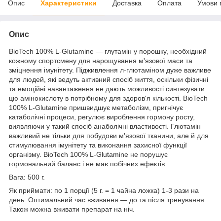
Опис
Характеристики
Доставка
Оплата
Умови 
Опис
BioTech 100% L-Glutamine — глутамін у порошку, необхідний
кожному спортсмену для нарощування м'язової маси та
зміцнення імунітету. Підживлення л-глютаміном дуже важливе
для людей, які ведуть активний спосіб життя, оскільки фізичні
та емоційні навантаження не дають можливості синтезувати
цю амінокислоту в потрібному для здоров'я кількості. BioTech
100% L-Glutamine пришвидшує метаболізм, пригнічує
катаболічні процеси, регулює вироблення гормону росту,
виявляючи у такий спосіб анаболічні властивості. Глютамін
важливий не тільки для побудови м'язової тканини, але й для
стимулювання імунітету та виконання захисної функції
організму. BioTech 100% L-Glutamine не порушує
гормональний баланс і не має побічних ефектів.
Вага: 500 г.
Як приймати: по 1 порції (5 г. = 1 чайна ложка) 1-3 рази на
день. Оптимальний час вживання — до та після тренування.
Також можна вживати препарат на ніч.