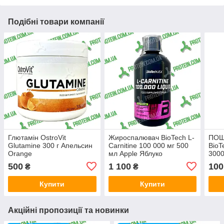
Подібні товари компанії
Глютамін OstroVit
Жироспалювач BioTech L-
ПОШ
Glutamine 300 г Апельсин
Carnitine 100 000 мг 500
BioT
Orange
мл Apple Яблуко
3000
Лим
500
1 100
100
₴
₴
Купити
Купити
Акційні пропозиції та новинки