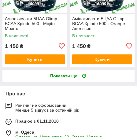
Амінокислоти БЦАА Olimp
Амінокислоти БЦАА Olimp
BCAA Xplode 500 г Mojito
BCAA Xplode 500 г Orange
Мохіто
Апельсин
В наявності
В наявності
1 450
1 450
₴
₴
Купити
Купити
Показати ще
Про нас
Рейтинг не сформований
Менше 5 відгуків за останній рік
Працює з 01.11.2018
м. Одеса
Одесса, ул. Нежинская, 30, Одеса, Україна