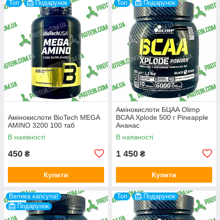
Топ
Подарунок
Топ
Подарунок
Амінокислоти БЦАА Olimp
Амінокислоти BioTech MEGA
BCAA Xplode 500 г Pineapple
AMINO 3200 100 таб
Ананас
В наявності
В наявності
450
1 450
₴
₴
Купити
Купити
Велика капсула!
Топ
Подарунок
Подарунок