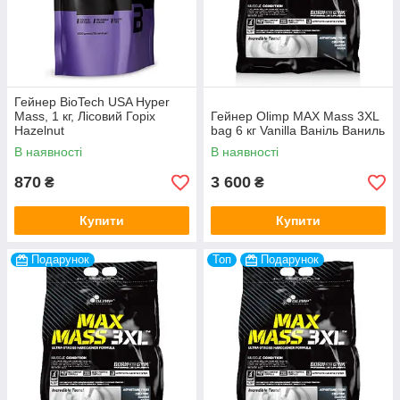
Гейнер BioTech USA Hyper
Mass, 1 кг, Лісовий Горіх
Гейнер Olimp MAX Mass 3XL
Hazelnut
bag 6 кг Vanilla Ваніль Ваниль
В наявності
В наявності
870
3 600
₴
₴
Купити
Купити
Подарунок
Топ
Подарунок