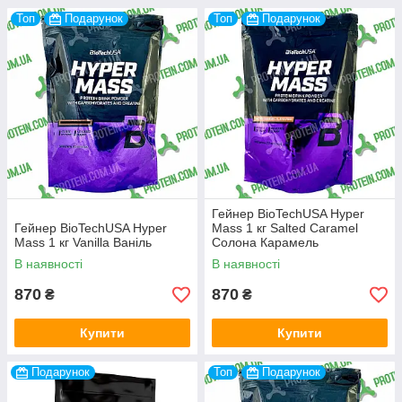
Топ
Подарунок
Топ
Подарунок
Гейнер BioTechUSA Hyper
Гейнер BioTechUSA Hyper
Mass 1 кг Salted Caramel
Mass 1 кг Vanilla Ваніль
Солона Карамель
В наявності
В наявності
870
870
₴
₴
Купити
Купити
Подарунок
Топ
Подарунок