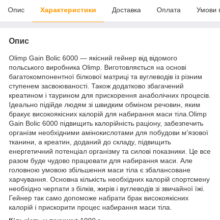
Опис
Характеристики
Доставка
Оплата
Умови 
Опис
Оlimp Gain Bolic 6000 — якісний гейнер від відомого
польського виробника Olimp. Виготовляється на основі
багатокомпонентної білкової матриці та вуглеводів із різним
ступенем засвоюваності. Також додатково збагачений
креатином і таурином для прискорення анаболічних процесів.
Ідеально підійде людям зі швидким обміном речовин, яким
бракує високоякісних калорій для набирання маси тіла.Olimp
Gain Bolic 6000 підвищить калорійність раціону, забезпечить
організм необхідними амінокислотами для побудови м'язової
тканини, а креатин, доданий до складу, підвищить
енергетичний потенціал організму та силові показники. Це все
разом буде чудово працювати для набирання маси. Але
головною умовою збільшення маси тіла є збалансоване
харчування. Основна кількість необхідних калорій спортсмену
необхідно черпати з білків, жирів і вуглеводів зі звичайної їжі.
Гейнер так само допоможе набрати брак високоякісних
калорій і прискорити процес набирання маси тіла.