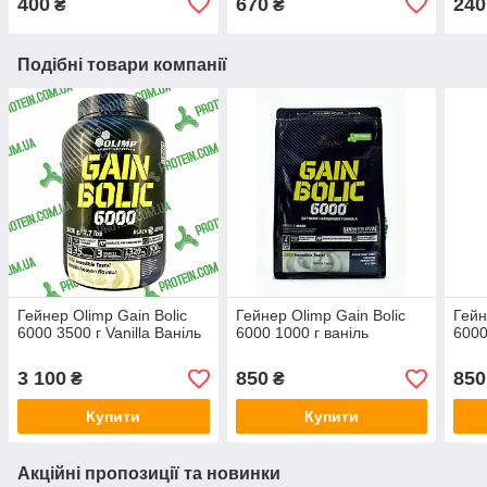
400
670
240
₴
₴
Подібні товари компанії
Гейнер Olimp Gain Bolic
Гейнер Olimp Gain Bolic
Гейн
6000 3500 г Vanilla Ваніль
6000 1000 г ваніль
6000
3 100
850
850
₴
₴
Купити
Купити
Акційні пропозиції та новинки