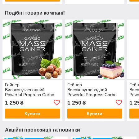
Подібні товари компанії
Гейнер
Гейнер
Гей
Високовуглеводний
Високовуглеводний
Висо
Powerful Progress Carbo
Powerful Progress Carbo
Powe
Mass Gainer 4000 г
Mass Gainer 4000 г
Mass
1 250
1 250
1 2
₴
₴
Hazelnut Лісовий Горіх
Blueberry Cheesecake
Frui
Чорничний Чізкейк
Купити
Купити
Акційні пропозиції та новинки