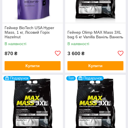
Гейнер BioTech USA Hyper
Mass, 1 кг, Лісовий Горіх
Гейнер Olimp MAX Mass 3XL
Hazelnut
bag 6 кг Vanilla Ваніль Ваниль
В наявності
В наявності
870
3 600
₴
₴
Купити
Купити
Подарунок
Топ
Подарунок