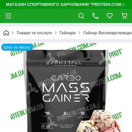
МАГАЗИН СПОРТИВНОГО ХАРЧУВАННЯ "PROTEIN.COM.UA"
Товари та послуги
Гейнери
Гейнер Високовуглеводни
Ціна та якість!