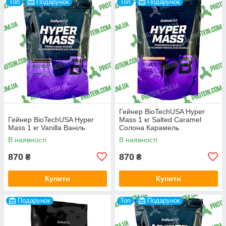
Топ
Подарунок
Топ
Подарунок
Гейнер BioTechUSA Hyper
Гейнер BioTechUSA Hyper
Mass 1 кг Salted Caramel
Mass 1 кг Vanilla Ваніль
Солона Карамель
В наявності
В наявності
870
870
₴
₴
Купити
Купити
Подарунок
Топ
Подарунок