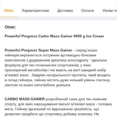
Опис
Характеристики
Доставка
Оплата
Умови п
Опис
Powerful Progress Carbo Mass Gainer 4000 g Ice Cream
Powerful Progress Super Mass Gainer
– серед інших
гейнерів вирізняється потужним вуглеводно-білковим
комплексом з додаванням креатину моногідрату - ідеальна
формула для тих починаючих спортсменів, у яких
прискорений метаболізм і які мають на меті швидкий набір
м'язевої маси . Завдяки натуральності протеїну, який входить
в склад гейнера, гейнер містить дуже низький рівень глютену,
лактози та інших непотрібних домішок.
CARBO MASS GAINER
розроблений саме для тих новачків
спорту, для яких нарощування якісної м'язової маси - головна
мета. Гейнер ідеальний по відношенню ціна/якість, що
дозволяє придбати цю спортивну добавку кожному. Не