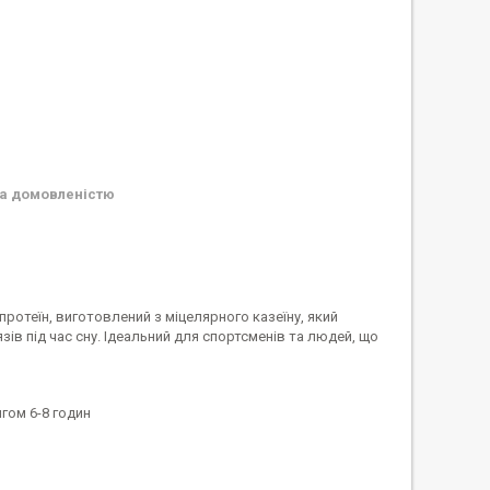
а домовленістю
протеїн, виготовлений з міцелярного казеїну, який
ів під час сну. Ідеальний для спортсменів та людей, що
гом 6-8 годин