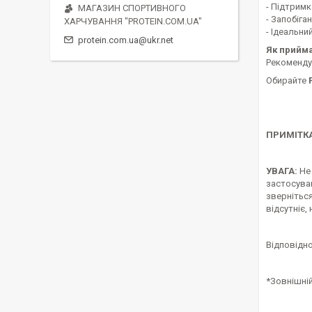
- Підтримк
МАГАЗИН СПОРТИВНОГО
- Запобіга
ХАРЧУВАННЯ "PROTEIN.COM.UA"
- Ідеальни
protein.com.ua@ukr.net
Як прийма
Рекомендує
Обирайте
P
ПРИМІТКА
УВАГА:
Не 
застосуван
звернітьс
відсутніє,
Відповідно
*Зовнішні