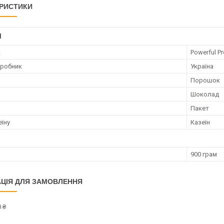
РИСТИКИ
І
к
Powerful P
иробник
Україна
Порошок
Шоколад
Пакет
еїну
Казеїн
900 грам
ЦІЯ ДЛЯ ЗАМОВЛЕННЯ
 ₴