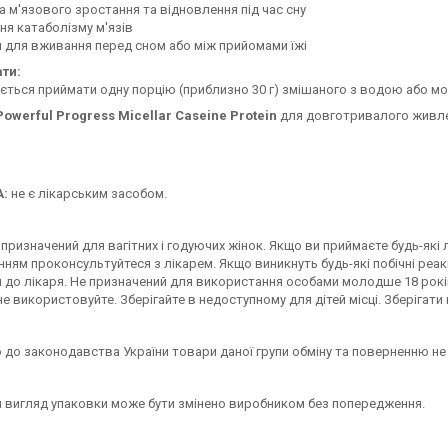
а м'язового зростання та відновлення під час сну
ння катаболізму м'язів
й для вживання перед сном або між прийомами їжі
ти:
ться приймати одну порцію (приблизно 30 г) змішаного з водою або мол
owerful Progress Micellar Caseine Protein
для довготривалого живлен
:
не є лікарським засобом.
призначений для вагітних і годуючих жінок. Якщо ви приймаєте будь-як
ням проконсультуйтеся з лікарем. Якщо виникнуть будь-які побічні реакц
я до лікаря. Не призначений для використання особами молодше 18 рок
 не використовуйте. Зберігайте в недоступному для дітей місці. Зберігати
 до законодавства України товари даної групи обміну та поверненню не
й вигляд упаковки може бути змінено виробником без попередження.