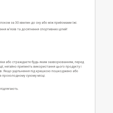
оком за 30 хвилин до сну або між прийомами їжі.
ня м'язів та досягнення спортивних цілей!
і ліки або страждаєте будь-яким захворюванням, перед
ії, негайно припиніть використання цього продукту і
ів. Якщо ущільнення під кришкою пошкоджено або
 в прохолодному сухому місці.
 підлягають.