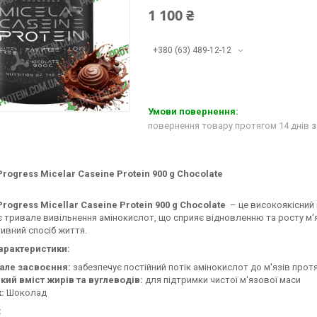
1 100 ₴
+380 (63) 489-12-12
повернення товару протягом 14 днів
з
Progress Micelar
Caseine
Protein
900
g
Chocolate
Progress Micellar
Caseine
Protein
900
g
Chocolate
– це високоякісний 
 тривале вивільнення амінокислот, що сприяє відновленню та росту м'яз
ивний спосіб життя.
арактеристики:
але засвоєння:
забезпечує постійний потік амінокислот до м'язів протя
кий вміст жирів та вуглеводів:
для підтримки чистої м'язової маси
:
Шоколад
: