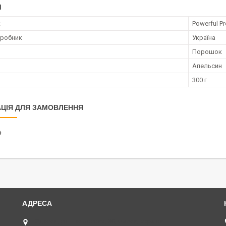
І
к
Powerful P
иробник
Україна
Порошок
Апельсин
300 г
ЦІЯ ДЛЯ ЗАМОВЛЕННЯ
₴
Одесса, ул. Нежинская, 30, Одеса, Україна