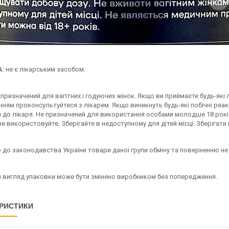
:
не є лікарським засобом.
призначений для вагітних і годуючих жінок. Якщо ви приймаєте будь-як
ням проконсультуйтеся з лікарем. Якщо виникнуть будь-які побічні реакц
я до лікаря. Не призначений для використання особами молодше 18 рок
 не використовуйте. Зберігайте в недоступному для дітей місці. Зберігати
 до законодавства України товари даної групи обміну та поверненню не
й вигляд упаковки може бути змінено виробником без попередження.
РИСТИКИ