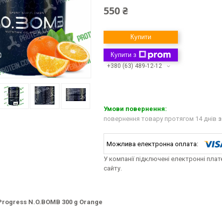
550 ₴
Купити
Купити з
+380 (63) 489-12-12
повернення товару протягом 14 днів
з
У компанії підключені електронні пла
сайту.
Progress N.O.BOMB 300 g Orange