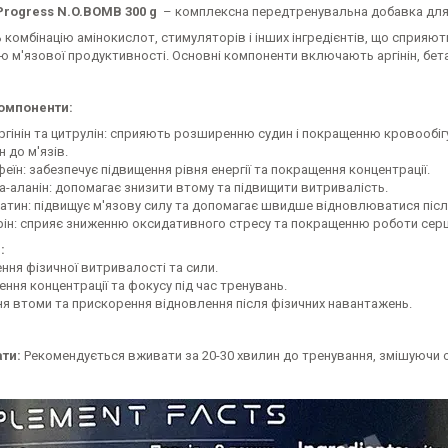
Progress N.O.BOMB 300 g
– комплексна передтренувальна добавка для 
ь комбінацію амінокислот, стимуляторів і інших інгредієнтів, що спри
 м'язової продуктивності. Основні компоненти включають аргінін, бета-
омпоненти:
гінін та цитрулін: сприяють розширенню судин і покращенню кровообіг
 до м'язів.
їн: забезпечує підвищення рівня енергії та покращення концентрації.
-аланін: допомагає знизити втому та підвищити витривалість.
тин: підвищує м'язову силу та допомагає швидше відновлюватися післ
ін: сприяє зниженню оксидативного стресу та покращенню роботи серц
:
ння фізичної витривалості та сили.
ня концентрації та фокусу під час тренувань.
я втоми та прискорення відновлення після фізичних навантажень.
ти:
Рекомендується вживати за 20-30 хвилин до тренування, змішуючи од