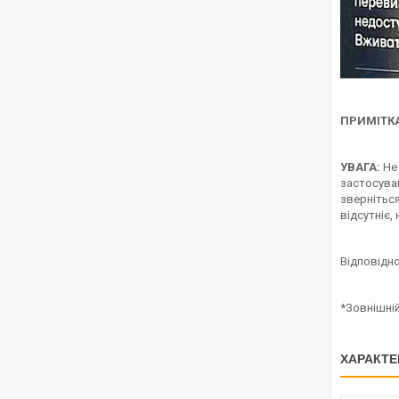
ПРИМІТКА
УВАГА:
Не 
застосуван
звернітьс
відсутніє,
Відповідно
*Зовнішні
ХАРАКТЕ