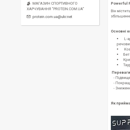
Powerful 
МАГАЗИН СПОРТИВНОГО
ХАРЧУВАННЯ "PROTEIN.COM.UA"
Він містит
збільшенню
protein.com.ua@ukr.net
Основні к
L-ар
речовин
Кофе
Бета
Креа
Таур
Переваги
- Підвище
- Покращен
- Зниженн
Як прийма