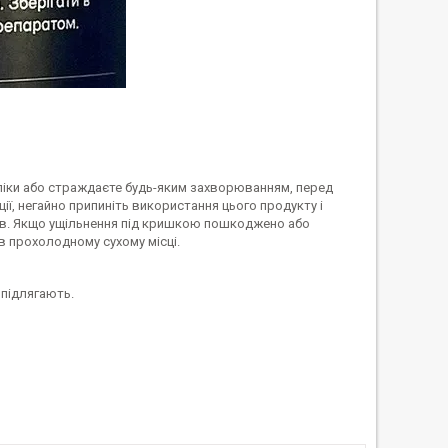
і ліки або страждаєте будь-яким захворюванням, перед
ії, негайно припиніть використання цього продукту і
ів. Якщо ущільнення під кришкою пошкоджено або
 в прохолодному сухому місці.
 підлягають.