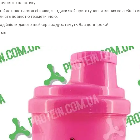
арчового пластику.
і йде пластикова сіточка, завдяки якій приготування ваших коктейлів ви
мність повністю герметичною.
надійність даного шейкера радуватимуть Вас довгі роки!
 мл.