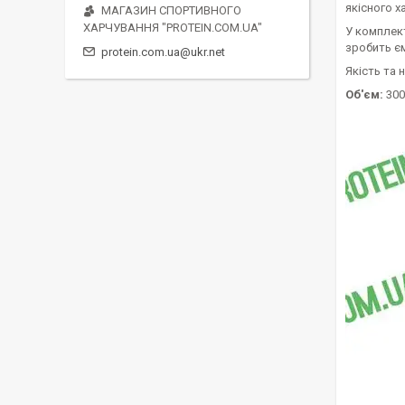
якісного х
МАГАЗИН СПОРТИВНОГО
ХАРЧУВАННЯ "PROTEIN.COM.UA"
У комплект
зробить є
protein.com.ua@ukr.net
Якість та 
Об'єм:
300