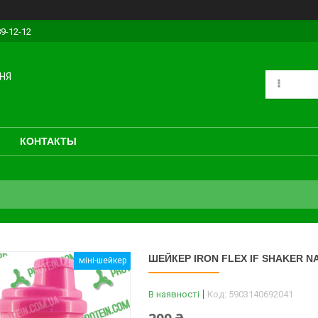
89-12-12
НЯ
КОНТАКТЫ
ШЕЙКЕР IRON FLEX IF SHAKER N
міні-шейкер
В наявності
Код:
5903140692041