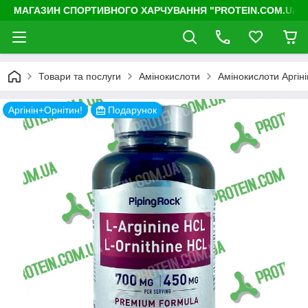
МАГАЗИН СПОРТИВНОГО ХАРЧУВАННЯ "PROTEIN.COM.UA"
Товари та послуги
Амінокислоти
Амінокислоти Аргіні
Аргінін+Орнітин!
Подарунок