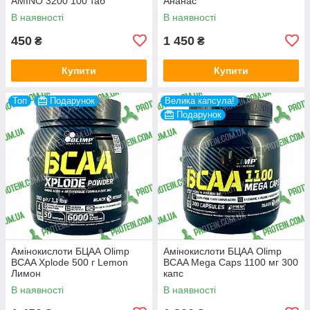
AMINO 3200 100 таб
Ананас
В наявності
В наявності
450
1 450
₴
₴
Купити
Купити
Топ
Подарунок
Велика капсула!
Подарунок
Амінокислоти БЦАА Olimp
Амінокислоти БЦАА Olimp
BCAA Xplode 500 г Lemon
BCAA Mega Caps 1100 мг 300
Лимон
капс
В наявності
В наявності