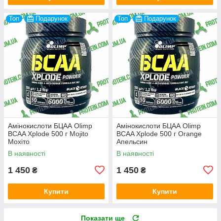
Топ
Подарунок
Топ
Подарунок
Амінокислоти БЦАА Olimp
Амінокислоти БЦАА Olimp
BCAA Xplode 500 г Mojito
BCAA Xplode 500 г Orange
Мохіто
Апельсин
В наявності
В наявності
1 450
1 450
₴
₴
Купити
Купити
Показати ще