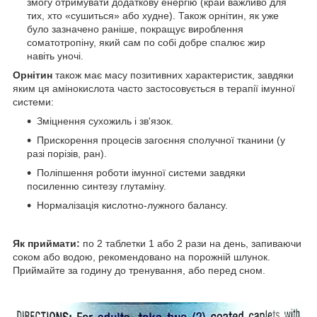
змогу отримувати додаткову енергію (край важливо для
тих, хто «сушиться» або худне). Також орнітин, як уже
було зазначено раніше, покращує вироблення
соматотропіну, який сам по собі добре спалює жир
навіть уночі.
Орнітин
також має масу позитивних характеристик, завдяки
яким ця амінокислота часто застосовується в терапії імунної
системи:
Зміцнення сухожиль і зв'язок.
Прискорення процесів загоєння сполучної тканини (у
разі порізів, ран).
Поліпшення роботи імунної системи завдяки
посиленню синтезу глутаміну.
Нормалізація кислотно-лужного балансу.
Як приймати:
по 2 таблетки 1 або 2 рази на день, запиваючи
соком або водою, рекомендовано на порожній шлунок.
Приймайте за годину до тренування, або перед сном.