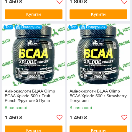
1 450
1 800
₴
₴
Купити
Купити
Топ
Подарунок
Топ
Подарунок
Амінокислоти БЦАА Olimp
Амінокислоти БЦАА Olimp
BCAA Xplode 500 г Fruit
BCAA Xplode 500 г Strawberry
Punch Фруктовий Пунш
Полуниця
В наявності
В наявності
1 450
1 450
₴
₴
Купити
Купити