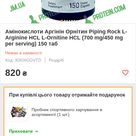
Амінокислоти Аргінін Орнітин Piping Rock L-
Arginine HCL L-Ornitine HCL (700 mg/450 mg
per serving) 150 таб
Немає в наявності
Код: X003IGGVTD
Роздріб
820
₴
При купівлі цього товару отримайте подарунок
Пробник спортивного харчування в
асортименті (1 шт.)
Приховати