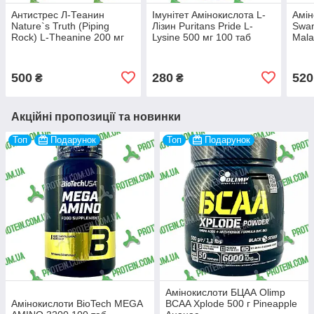
Антистрес Л-Теанин
Імунітет Амінокислота L-
Амін
Nature`s Truth (Piping
Лізин Puritans Pride L-
Swan
Rock) L-Theanine 200 мг
Lysine 500 мг 100 таб
Mala
60 капс
500
280
520
₴
₴
Акційні пропозиції та новинки
Топ
Подарунок
Топ
Подарунок
Амінокислоти БЦАА Olimp
Амінокислоти BioTech MEGA
BCAA Xplode 500 г Pineapple