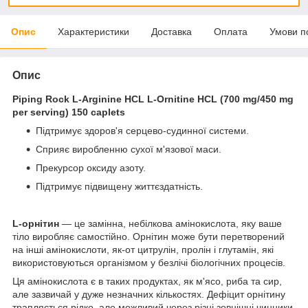
Опис
Характеристики
Доставка
Оплата
Умови п
Опис
Piping Rock L-Arginine HCL L-Ornitine HCL (700 mg/450 mg
per serving) 150 caplets
Підтримує здоров'я серцево-судинної системи.
Сприяє виробленню сухої м'язової маси.
Прекурсор оксиду азоту.
Підтримує підвищену життєздатність.
L-орнітин
— це замінна, небілкова амінокислота, яку ваше
тіло виробляє самостійно. Орнітин може бути перетворений
на інші амінокислоти, як-от цитрулін, пролін і глутамін, які
використовуються організмом у безлічі біологічних процесів.
Ця амінокислота є в таких продуктах, як м'ясо, риба та сир,
але зазвичай у дуже незначних кількостях. Дефіцит орнітину
трапляється рідко, але можливий через різні зовнішні чинники.