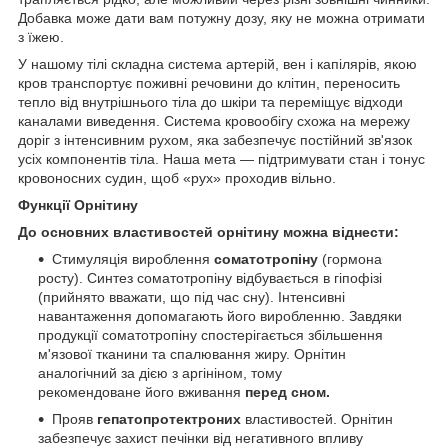
Добавка може дати вам потужну дозу, яку не можна отримати
з їжею.
У нашому тілі складна система артерій, вен і капілярів, якою
кров транспортує поживні речовини до клітин, переносить
тепло від внутрішнього тіла до шкіри та переміщує відходи
каналами виведення. Система кровообігу схожа на мережу
доріг з інтенсивним рухом, яка забезпечує постійний зв'язок
усіх компонентів тіла. Наша мета — підтримувати стан і тонус
кровоносних судин, щоб «рух» проходив вільно.
Функції Орнітину
До основних властивостей орнітину можна віднести:
Стимуляція вироблення
соматотропіну
(гормона
росту). Синтез соматотропіну відбувається в гіпофізі
(прийнято вважати, що під час сну). Інтенсивні
навантаження допомагають його виробленню. Завдяки
продукції соматотропіну спостерігається збільшення
м'язової тканини та спалювання жиру. Орнітин
аналогічний за дією з аргініном, тому
рекомендоване його вживання
перед сном.
Прояв
гепатопротектроних
властивостей. Орнітин
забезпечує захист печінки від негативного впливу