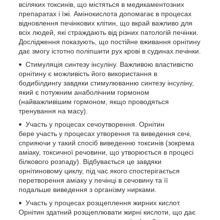
всіляких токсинів, що містяться в медикаментозних
препаратах і їжі. Амінокислота допомагає в процесах
відновлення печінкових клітин, що вкрай важливо для
всіх людей, які страждають від різних патологій печінки.
Дослідження показують, що постійне вживання орнітину
дає змогу істотно поліпшити рух крові в судинах печінки.
Стимуляція синтезу інсуліну. Важливою властивістю
орнітину є можливість його використання в
бодибілдингу завдяки стимулюванню синтезу інсуліну,
який є потужним анаболічним гормоном
(найважливішим гормоном, якщо проводяться
тренування на масу).
Участь у процесах сечоутворення. Орнітин
бере участь у процесах утворення та виведення сечі,
сприяючи у такий спосіб виведенню токсинів (зокрема
аміаку, токсичної речовини, що утворюється в процесі
білкового розпаду). Відбувається це завдяки
орнітиновому циклу, під час якого спостерігається
перетворення аміаку у печінці в сечовину та її
подальше виведення з організму нирками.
Участь у процесах розщеплення жирних кислот.
Орнітин здатний розщеплювати жирні кислоти, що дає