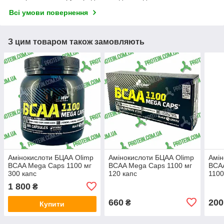
Всі умови повернення
З цим товаром також замовляють
Амінокислоти БЦАА Olimp
Амінокислоти БЦАА Olimp
Амін
BCAA Mega Caps 1100 мг
BCAA Mega Caps 1100 мг
BCAA
300 капс
120 капс
1100
1 800
₴
660
200
₴
Купити