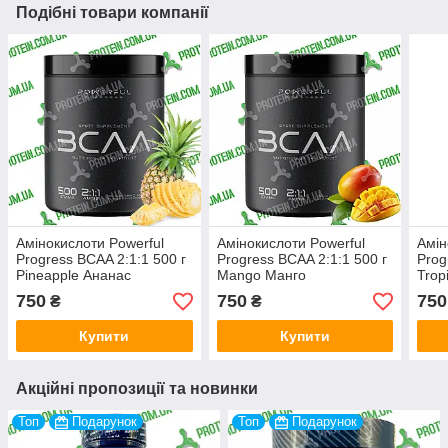
Подібні товари компанії
Амінокислоти Powerful
Амінокислоти Powerful
Амін
Progress BCAA 2:1:1 500 г
Progress BCAA 2:1:1 500 г
Prog
Pineapple Ананас
Mango Манго
Trop
Мікс
750
750
750
₴
₴
Купити
Купити
Акційні пропозиції та новинки
Топ
Подарунок
Топ
Подарунок