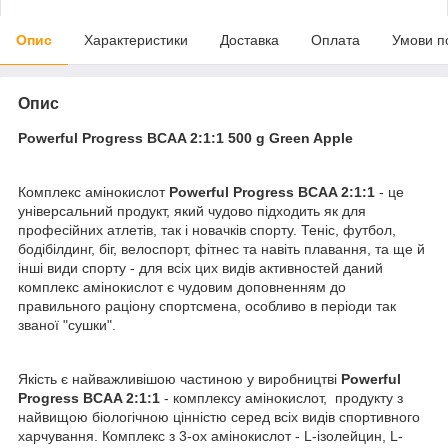
Опис
Характеристики
Доставка
Оплата
Умови п
Опис
Powerful Progress BCAA 2:1:1 500 g Green Apple
Комплекс амінокислот
Powerful Progress BCAA 2:1:1
- це
універсальний продукт, який чудово підходить як для
професійних атлетів, так і новачків спорту. Теніс, футбол,
бодібілдинг, біг, велоспорт, фітнес та навіть плавання, та ще й
інші види спорту - для всіх цих видів активностей даний
комплекс амінокислот є чудовим доповненням до
правильного раціону спортсмена, особливо в періоди так
званої "сушки".
Якість є найважливішою частиною у виробництві
Powerful
Progress BCAA 2:1:1
- комплексу амінокислот, продукту з
найвищою біологічною цінністю серед всіх видів спортивного
харчування. Комплекс з 3-ох амінокислот - L-ізолейцин, L-