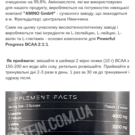
очищеною на 99,8%. Амінокислоти, які ми використовуємо
для нашого продукту, виробляються на потужностях німецької
компанії
"AMINO GmbH"
- сучасного заводу, що знаходиться
в м. Фрельдштедт, центральна Німеччина.
Саме на цьому сучасному високотехнологічному заводі і
виробляються такі інгредієнти як L-ізолейцин, L-лейцин, L-
валін та L-глютамін - основні компоненти для
Powerful
Progress BCAA 2:1:1
.
Як приймати:
змішайте в шейкері 2 мірні ложки (10 г) BCAA з
150-200 мл води або соку, ретельно розмішайте. Приймайте в
тренувальні дні 2-3 рази в день: 1 раз за 30 хв до тренування і
одразу після.