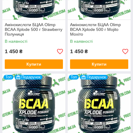
Амінокислоти БЦАА Olimp
Амінокислоти БЦАА Olimp
BCAA Xplode 500 г Strawberry
BCAA Xplode 500 г Mojito
Полуниця
Мохіто
В наявності
В наявності
1 450
1 450
₴
₴
Купити
Купити
Топ
Подарунок
Топ
Подарунок