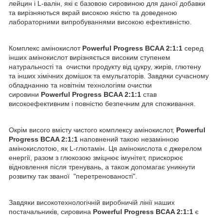
лейцин і L-валін, які є базовою сировиною для даної добавки
та вирізняються вкрай високою якістю та доведеною
лабораторними випробуваннями високою ефективністю.
Комплекс амінокислот
Powerful Progress BCAA 2:1:1
серед
інших амінокислот вирізняється високим ступенем
натуральності та очистки продукту від цукру, жирів, глютену
та інших хімічних домішок та емульгаторів. Завдяки сучасному
обладнанню та новітнім технологіям очистки
сировини
Powerful Progress BCAA 2:1:1
став
високоефективним і повністю безпечним для споживання.
Окрім висого вмісту чистого комплексу амінокислот,
Powerful
Progress BCAA 2:1:1
наповнений такою незамінною
амінокислотою, як L-глютамін. Ця амінокислота є джерелом
енергії, разом з глюкозою зміцнює імунітет, прискорює
відновлення після тренувань, а також допомагає уникнути
розвитку так званої "перетренованості".
Завдяки високотехнологічній виробничій лінії наших
постачальників, сировина
Powerful Progress BCAA 2:1:1
є