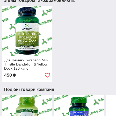
З цим товаром також замовляють
Для Печінки Swanson Milk
Thistle Dandelion & Yellow
Dock 120 капс
Расторопша Кульбабаба
450
₴
Жовтий Док
Подібні товари компанії