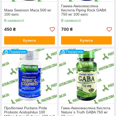
Гамма-Аміномасляна
Мака Swanson Maca 500 мг
Кислота Piping Rock GABA
100 капс
750 мг 100 капс
В наявності
В наявності
450
700
₴
₴
Купити
Купити
Подарунок
Подарунок
Пробіотики Puritans Pride
Гама-Аміномасляна Кислота
Probiotic Acidophilus 100
Nature`s Truth GABA 750 мг