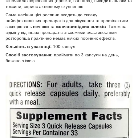
жіночих захворюваннях (ерозіях, вагінітах), виводить шлаки та
токсини, сприяє активному схудненню.
Саме насіння цієї рослини входить до складу
найефективніших препаратів для лікування та профілактики
захворювань
печінки
та
жовчовивідних шляхів
. Також на
відміну від інших препаратів зі схожими властивостями
розторопша практично немає ніяких побічних ефектів.
Кількість в упаковці:
100 капсул.
Спосіб застосування:
приймати по 3 капсули на день,
бажано з їжею.