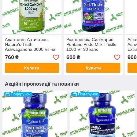
Адаптоген Антистрес
Розторопша Силімарин
Ашва
Nature's Truth
Puritans Pride Milk Thistle
Ashw
Ashwagandha 3000 мг на
1000 мг 90 капс
Extr
Порцію (1500 мг на
(150
760
600
900
₴
₴
Капсулу) 90 капс
капс
Купити
Купити
Акційні пропозиції та новинки
Подарунок
Подарунок