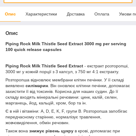
Опис
Характеристики
Доставка
Оплата
Умови п
Опис
Piping Rock Milk Thistle Seed Extract 3000 mg per serving
100 quick release capsules
Piping Rock Milk Thistle Seed Extract
- екстракт розторопші,
3000 мг у кожній порції з 3 капсул, з 750 мг 4:1 екстракту.
Розторопша відновлює мембрани клітин печінки. У її складі
виявлено
силімарин
. Він оновлює клітини печінки, допомагає
захистити її від токсинів. Корисна для наших судин. До її
складу входять мінеральні речовини: цинк, калій, селен,
марганець, йод, кальцій, хром, бор та ін.
Є в ній і вітаміни: А, D, Е, K, F, групи B. Розторопша запобігає
передчасному старінню, нормалізує травлення,
жовчовиділення, обмін речовин.
Також вона
знижує рівень цукру
в крові, допомагає при