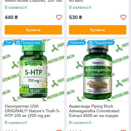
Million Active Cultures, 100 таб
60 капс
В наявності
В наявності
440
530
₴
₴
Купити
Купити
Топ
Подарунок
Новинка
Подарунок
Окситриптан USA
Ашваганда Piping Rock
ORIGINAL!!! Nature's Truth 5-
Ashwagandha Concetrated
HTP 100 мг (200 mg per
Extract 4500 мг на порцію
serving), 50 капс
(1500 мг на капсулу) 120
В наявності
В наявності
капс