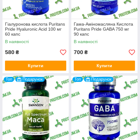
Гіалуронова кислота Puritans
Гама-Аміномасляна Кислота
Pride Hyaluronic Acid 100 мг
Puritans Pride GABA 750 мг
60 капс
90 капс
В наявності
В наявності
580
700
₴
₴
Купити
Купити
Топ
Подарунок
Топ
Подарунок