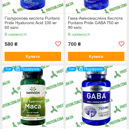
Гіалуронова кислота Puritans
Гама-Аміномасляна Кислота
Pride Hyaluronic Acid 100 мг
Puritans Pride GABA 750 мг
60 капс
90 капс
В наявності
В наявності
580
700
₴
₴
Купити
Купити
Топ
Подарунок
Топ
Подарунок