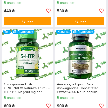
В наявності
В наявності
440
530
₴
₴
Купити
Купити
Топ
Подарунок
Новинка
Подарунок
Окситриптан USA
Ашваганда Piping Rock
ORIGINAL!!! Nature's Truth 5-
Ashwagandha Concetrated
HTP 100 мг (200 mg per
Extract 4500 мг на порцію
serving), 50 капс
(1500 мг на капсулу) 120
В наявності
В наявності
капс
600
900
₴
₴