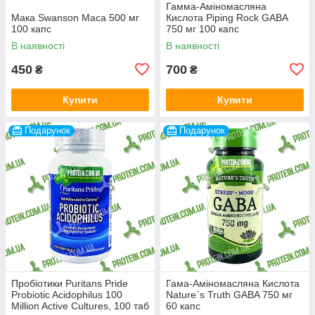
Гамма-Аміномасляна
Мака Swanson Maca 500 мг
Кислота Piping Rock GABA
100 капс
750 мг 100 капс
В наявності
В наявності
450
700
₴
₴
Купити
Купити
Подарунок
Подарунок
Пробіотики Puritans Pride
Гама-Аміномасляна Кислота
Probiotic Acidophilus 100
Nature`s Truth GABA 750 мг
Million Active Cultures, 100 таб
60 капс