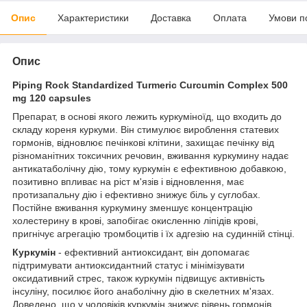
Опис
Характеристики
Доставка
Оплата
Умови п
Опис
Piping Rock Standardized Turmeric Curcumin Complex 500
mg 120 capsules
Препарат, в основі якого лежить куркуміноїд, що входить до
складу кореня куркуми. Він стимулює вироблення статевих
гормонів, відновлює печінкові клітини, захищає печінку від
різноманітних токсичних речовин, вживання куркумину надає
антикатаболічну дію, тому куркумін є ефективною добавкою,
позитивно впливає на ріст м'язів і відновлення, має
протизапальну дію і ефективно знижує біль у суглобах.
Постійне вживання куркумину зменшує концентрацію
холестерину в крові, запобігає окисленню ліпідів крові,
пригнічує агрегацію тромбоцитів і їх адгезію на судинній стінці.
Куркумін
- ефективний антиоксидант, він допомагає
підтримувати антиоксидантний статус і мінімізувати
оксидативний стрес, також куркумін підвищує активність
інсуліну, посилює його анаболічну дію в скелетних м'язах.
Доведено, що у чоловіків куркумін знижує рівень гормонів