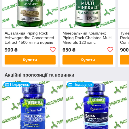
Ашваганда Piping Rock
Мінеральний Комплекс
Туме
Ashwagandha Concetrated
Piping Rock Chelated Multi
Rock
Extract 4500 мг на порцію
Minerals 120 капс
Comp
(1500 мг на капсулу) 120
900
650
900
₴
₴
капс
Купити
Купити
Акційні пропозиції та новинки
Подарунок
Подарунок