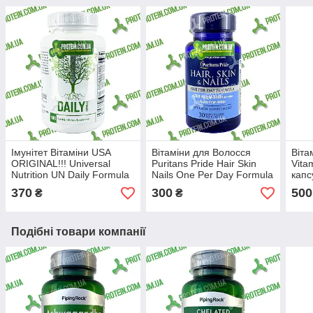
Імунітет Вітаміни USA
Вітаміни для Волосся
Віта
ORIGINAL!!! Universal
Puritans Pride Hair Skin
Vita
Nutrition UN Daily Formula
Nails One Per Day Formula
капс
100 таб
2500 mcg of Biotin 30 капс
370
300
500
₴
₴
Подібні товари компанії