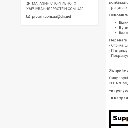
комбінацію
МАГАЗИН СПОРТИВНОГО
тренувань
ХАРЧУВАННЯ "PROTEIN.COM.UA"
Основні х
protein.com.ua@ukr.net
Білки
Вугл
Калор
Переваги
- Сприяє 
- Підтриму
- Покращує
Як прийма
Одну порці
500 мл. во
-в тренува
-в не трен