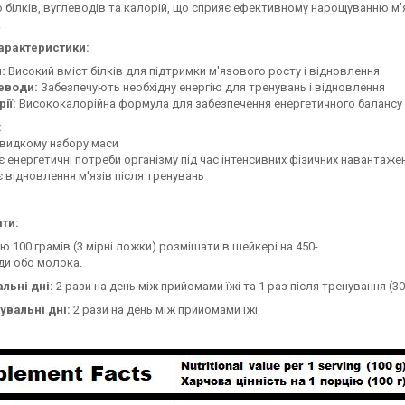
 білків, вуглеводів та калорій, що сприяє ефективному нарощуванню м
.
арактеристики:
:
Високий вміст білків для підтримки м'язового росту і відновлення
еводи:
Забезпечують необхідну енергію для тренувань і відновлення
ії:
Висококалорійна формула для забезпечення енергетичного балансу
:
швидкому набору маси
є енергетичні потреби організму під час інтенсивних фізичних навантаже
 відновлення м'язів після тренувань
ти:
ю 100 грамів (3 мірні ложки) розмішати в шейкері на 450-
ди обо молока.
льні дні:
2 рази на день між прийомами їжі та 1 раз після тренування (3
увальні дні:
2 рази на день між прийомами їжі