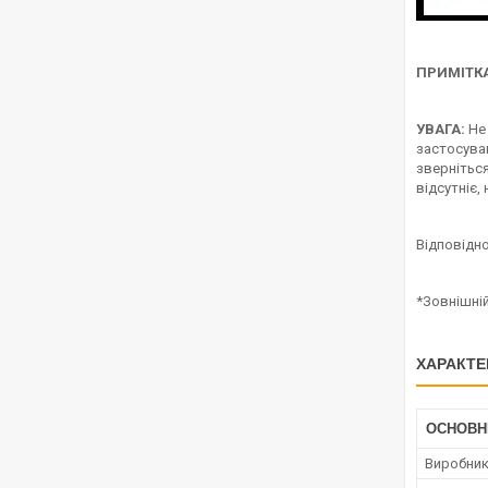
ПРИМІТКА
УВАГА:
Не 
застосуван
звернітьс
відсутніє,
Відповідно
*Зовнішні
ХАРАКТЕ
ОСНОВН
Виробни