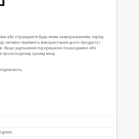
і ліки або страждаєте будь-яким захворюванням, перед
ії, негайно припиніть використання цього продукту і
ів. Якщо ущільнення під кришкою пошкоджено або
 в прохолодному сухому місці.
 підлягають.
rogress