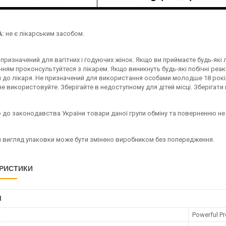
:
не є лікарським засобом.
призначений для вагітних і годуючих жінок. Якщо ви приймаєте будь-як
ням проконсультуйтеся з лікарем. Якщо виникнуть будь-які побічні реакц
я до лікаря. Не призначений для використання особами молодше 18 рок
 не використовуйте. Зберігайте в недоступному для дітей місці. Зберігати
 до законодавства України товари даної групи обміну та поверненню не
й вигляд упаковки може бути змінено виробником без попередження.
РИСТИКИ
І
к
Powerful P