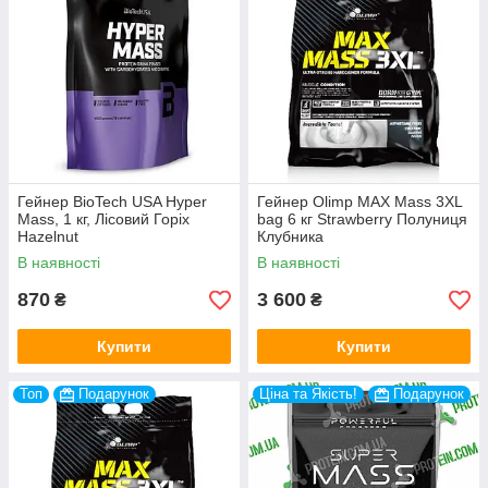
Гейнер BioTech USA Hyper
Гейнер Olimp MAX Mass 3XL
Mass, 1 кг, Лісовий Горіх
bag 6 кг Strawberry Полуниця
Hazelnut
Клубника
В наявності
В наявності
870
3 600
₴
₴
Купити
Купити
Топ
Подарунок
Ціна та Якість!
Подарунок