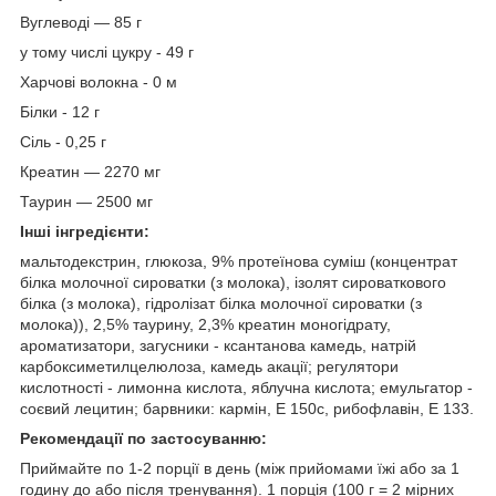
Вуглеводі — 85 г
у тому числі цукру - 49 г
Харчові волокна - 0 м
Білки - 12 г
Сіль - 0,25 г
Креатин — 2270 мг
Таурин — 2500 мг
Інші інгредієнти:
мальтодекстрин, глюкоза, 9% протеїнова суміш (концентрат
білка молочної сироватки (з молока), ізолят сироваткового
білка (з молока), гідролізат білка молочної сироватки (з
молока)), 2,5% таурину, 2,3% креатин моногідрату,
ароматизатори, загусники - ксантанова камедь, натрій
карбоксиметилцелюлоза, камедь акації; регулятори
кислотності - лимонна кислота, яблучна кислота; емульгатор -
соєвий лецитин; барвники: кармін, E 150c, рибофлавін, E 133.
Рекомендації по застосуванню:
Приймайте по 1-2 порції в день (між прийомами їжі або за 1
годину до або після тренування). 1 порція (100 г = 2 мірних