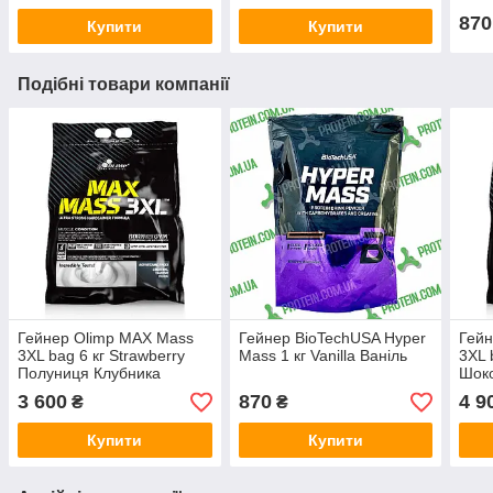
870
Купити
Купити
Подібні товари компанії
Гейнер Olimp MAX Mass
Гейнер BioTechUSA Hyper
Гейн
3XL bag 6 кг Strawberry
Mass 1 кг Vanilla Ваніль
3XL 
Полуниця Клубника
Шок
3 600
870
4 9
₴
₴
Купити
Купити