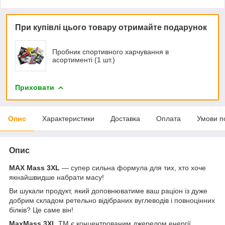
При купівлі цього товару отримайте подарунок
Пробник спортивного харчування в
асортименті (1 шт.)
Приховати
Опис
Характеристики
Доставка
Оплата
Умови п
Опис
MAX Mass 3XL
— cупер сильна формула для тих, хто хоче
якнайшвидше набрати масу!
Ви шукали продукт, який доповнюватиме ваш раціон із дуже
добрим складом ретельно відібраних вуглеводів і повноцінних
білків? Це саме він!
MaxMass 3XL
TM є концентрованим джерелом енергії,