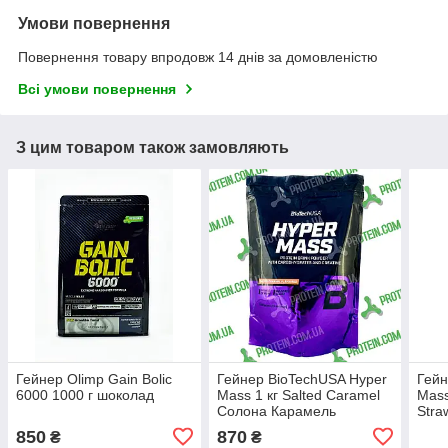
Умови повернення
Повернення товару впродовж 14 днів за домовленістю
Всі умови повернення
З цим товаром також замовляють
Гейнер Olimp Gain Bolic
Гейнер BioTechUSA Hyper
Гейн
6000 1000 г шоколад
Mass 1 кг Salted Caramel
Mass
Солона Карамель
Stra
850
870
₴
₴