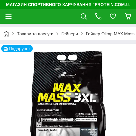
МАГАЗИН СПОРТИВНОГО ХАРЧУВАННЯ "PROTEIN.COM.UA"
Товари та послуги
Гейнери
Гейнер Olimp MAX Mass 3
Подарунок