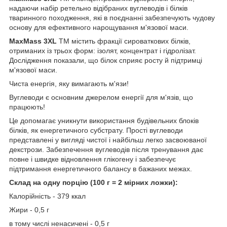
надаючи набір ретельно відібраних вуглеводів і білків
тваринного походження, які в поєднанні забезпечують чудову
основу для ефективного нарощування м'язової маси.
MaxMass 3XL
TM містить фракції сироваткових білків,
отриманих із трьох форм: ізолят, концентрат і гідролізат.
Дослідження показали, що білок сприяє росту й підтримці
м'язової маси.
Чиста енергія, яку вимагають м'язи!
Вуглеводи є основним джерелом енергії для м'язів, що
працюють!
Це допомагає уникнути використання будівельних блоків
білків, як енергетичного субстрату. Прості вуглеводи
представлені у вигляді чистої і найбільш легко засвоюваної
декстрози. Забезпечення вуглеводів після тренування дає
повне і швидке відновлення глікогену і забезпечує
підтримання енергетичного балансу в бажаних межах.
Склад на одну порцію (100 г = 2 мірних ложки):
Калорійність - 379 ккал
Жири - 0,5 г
в тому числі ненасичені - 0,5 г