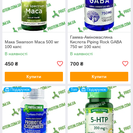
Гамма-Аміномасляна
Мака Swanson Maca 500 мг
Кислота Piping Rock GABA
100 капс
750 мг 100 капс
В наявності
В наявності
450
700
₴
₴
Купити
Купити
Подарунок
Топ
Подарунок