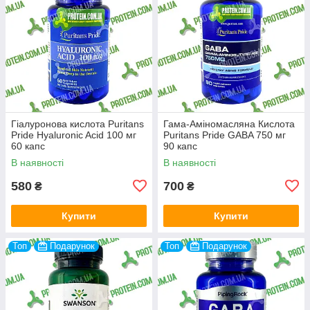
Гіалуронова кислота Puritans
Гама-Аміномасляна Кислота
Pride Hyaluronic Acid 100 мг
Puritans Pride GABA 750 мг
60 капс
90 капс
В наявності
В наявності
580
700
₴
₴
Купити
Купити
Топ
Подарунок
Топ
Подарунок