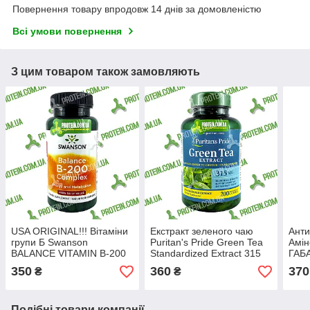
Повернення товару впродовж 14 днів за домовленістю
Всі умови повернення
З цим товаром також замовляють
USA ORIGINAL!!! Вітаміни
Екстракт зеленого чаю
Анти
групи Б Swanson
Puritan's Pride Green Tea
Амін
BALANCE VITAMIN B-200
Standardized Extract 315
ГАБ
COMPLEX 100 капс
mg 200 капс
мг 6
350
360
370
₴
₴
Подібні товари компанії