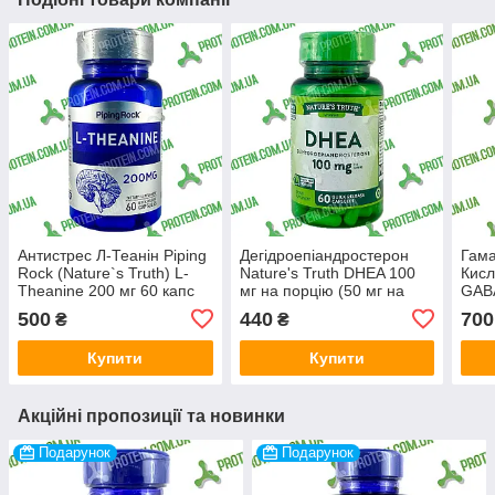
Антистрес Л-Теанін Piping
Дегідроепіандростерон
Гам
Rock (Nature`s Truth) L-
Nature's Truth DHEA 100
Кисл
Theanine 200 мг 60 капс
мг на порцію (50 мг на
GABA
капс) 60 капс
500
440
700
₴
₴
Купити
Купити
Акційні пропозиції та новинки
Подарунок
Подарунок