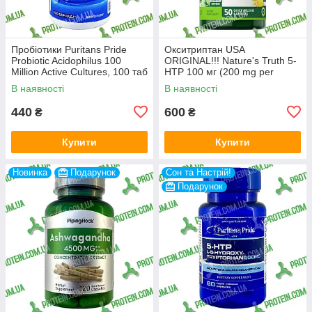
Пробіотики Puritans Pride
Окситриптан USA
Probiotic Acidophilus 100
ORIGINAL!!! Nature's Truth 5-
Million Active Cultures, 100 таб
HTP 100 мг (200 mg per
serving), 50 капс
В наявності
В наявності
440
600
₴
₴
Купити
Купити
Новинка
Подарунок
Сон та Настрій!
Подарунок