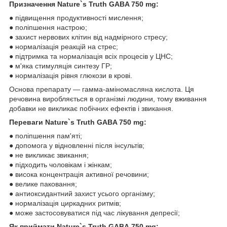
Призначення
Nature`s Truth GABA
750 mg:
● підвищення продуктивності мислення;
● поліпшення настрою;
● захист нервових клітин від надмірного стресу;
● нормалізація реакцій на стрес;
● підтримка та нормалізація всіх процесів у ЦНС;
● м'яка стимуляція синтезу ГР;
● нормалізація рівня глюкози в крові.
Основа препарату — гамма-аміномасляна кислота. Ця
речовина виробляється в організмі людини, тому вживання
добавки не викликає побічних ефектів і звикання.
Переваги
Nature`s Truth GABA
750 mg:
● поліпшення пам'яті;
● допомога у відновленні після інсультів;
● не викликає звикання;
● підходить чоловікам і жінкам;
● висока концентрація активної речовини;
● велике паковання;
● антиоксидантний захист усього організму;
● нормалізація циркадних ритмів;
● може застосовуватися під час лікування депресії;
Як приймати
Nature`s Truth GABA
750 mg: