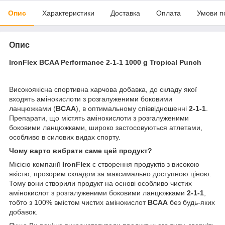
Опис
Характеристики
Доставка
Оплата
Умови п
Опис
IronFlex BCAA Performance 2-1-1 1000 g Tropical Punch
Високоякісна спортивна харчова добавка, до складу якої
входять амінокислоти з розгалуженими боковими
ланцюжками (
BCAA
), в оптимальному співвідношенні
2-1-1
.
Препарати, що містять амінокислоти з розгалуженими
боковими ланцюжками, широко застосовуються атлетами,
особливо в силових видах спорту.
Чому варто вибрати саме цей продукт?
Місією компанії
IronFlex
є створення продуктів з високою
якістю, прозорим складом за максимально доступною ціною.
Тому вони створили продукт на основі особливо чистих
амінокислот з розгалуженими боковими ланцюжками
2-1-1
,
тобто з 100% вмістом чистих амінокислот
BCAA
без будь-яких
добавок.