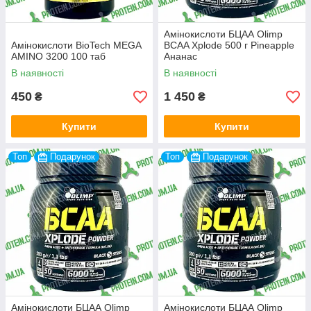
Амінокислоти БЦАА Olimp
Амінокислоти BioTech MEGA
BCAA Xplode 500 г Pineapple
AMINO 3200 100 таб
Ананас
В наявності
В наявності
450
1 450
₴
₴
Купити
Купити
Топ
Подарунок
Топ
Подарунок
Амінокислоти БЦАА Olimp
Амінокислоти БЦАА Olimp