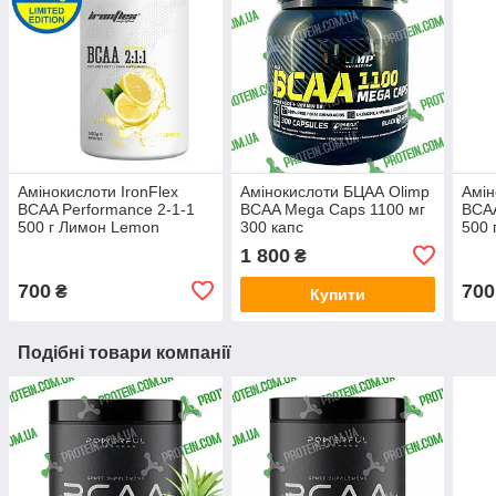
Амінокислоти IronFlex
Амінокислоти БЦАА Olimp
Амін
BCAA Performance 2-1-1
BCAA Mega Caps 1100 мг
BCAA
500 г Лимон Lemon
300 капс
500 
Кол
1 800
₴
700
700
₴
Купити
Подібні товари компанії