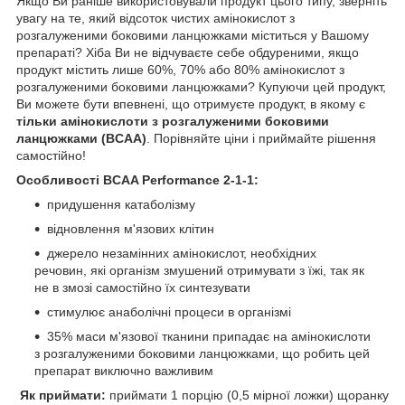
Якщо Ви раніше використовували продукт цього типу, зверніть
увагу на те, який відсоток чистих амінокислот з
розгалуженими боковими ланцюжками міститься у Вашому
препараті? Хіба Ви не відчуваєте себе обдуреними, якщо
продукт містить лише 60%, 70% або 80% амінокислот з
розгалуженими боковими ланцюжками? Купуючи цей продукт,
Ви можете бути впевнені, що отримуєте продукт, в якому є
тільки амінокислоти з розгалуженими боковими
ланцюжками (BCAA)
. Порівняйте ціни і приймайте рішення
самостійно!
Особливості BCAA Performance 2-1-1:
придушення катаболізму
відновлення м'язових клітин
джерело незамінних амінокислот, необхідних
речовин, які організм змушений отримувати з їжі, так як
не в змозі самостійно їх синтезувати
стимулює анаболічні процеси в організмі
35% маси м'язової тканини припадає на амінокислоти
з розгалуженими боковими ланцюжками, що робить цей
препарат виключно важливим
Як приймати:
приймати 1 порцію (0,5 мірної ложки) щоранку