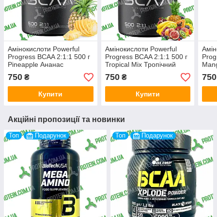
Амінокислоти Powerful
Амінокислоти Powerful
Амін
Progress BCAA 2:1:1 500 г
Progress BCAA 2:1:1 500 г
Prog
Pineapple Ананас
Tropical Mix Тропічний
Man
Мікс
750
750
750
₴
₴
Купити
Купити
Акційні пропозиції та новинки
Топ
Подарунок
Топ
Подарунок