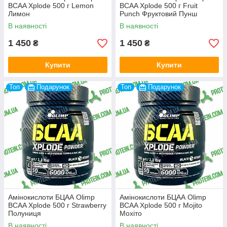
BCAA Xplode 500 г Lemon
BCAA Xplode 500 г Fruit
Лимон
Punch Фруктовий Пунш
В наявності
В наявності
1 450
1 450
₴
₴
Купити
Купити
Топ
Подарунок
Топ
Подарунок
Амінокислоти БЦАА Olimp
Амінокислоти БЦАА Olimp
BCAA Xplode 500 г Strawberry
BCAA Xplode 500 г Mojito
Полуниця
Мохіто
В наявності
В наявності