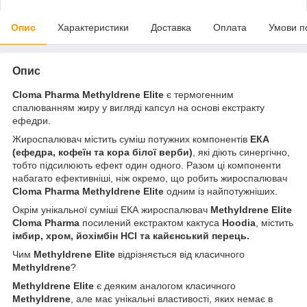
Опис
Характеристики
Доставка
Оплата
Умови п
Опис
Cloma Pharma Methyldrene Elite
є термогенним
спалюванням жиру у вигляді капсул на основі екстракту
ефедри.
Жироспалювач містить суміш потужних компонентів
ЕКА
(ефедра, кофеїн та кора білої верби)
, які діють синергічно,
тобто підсилюють ефект один одного. Разом ці компоненти
набагато ефективніші, ніж окремо, що робить жироспалювач
Cloma Pharma Methyldrene Elite
одним із найпотужніших.
Окрім унікальної суміші ЕКА жироспалювач
Methyldrene Elite
Cloma Pharma
посилений екстрактом кактуса
Hoodia
, містить
імбир, хром, йохімбін HCl та кайєнський перець.
Чим
Methyldrene Elite
відрізняється від класичного
Methyldrene
?
Methyldrene Elite
є деяким аналогом класичного
Methyldrene
, але має унікальні властивості, яких немає в