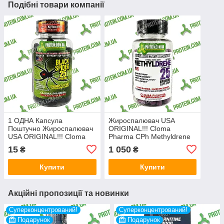
Подібні товари компанії
1 ОДНА Капсула
Жироспалювач USA
Поштучно Жироспалювач
ORIGINAL!!! Cloma
USA ORIGINAL!!! Cloma
Pharma CPh Methyldrene
Pharma CPh Black Spider
Elite Stack 100 капс
15
1 050
₴
₴
25 ephedra
Купити
Купити
Акційні пропозиції та новинки
Суперконцентрований!
Суперконцентрований!
Подарунок
Подарунок