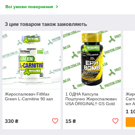
Всі умови повернення
З цим товаром також замовляють
Жироспалювач FitMax
1 ОДНА Капсула
Жиро
Green L-Carnitine 90 кап
Поштучно Жироспалювач
Carn
USA ORIGINAL!! GS Gold
мл A
Star EPH BOMB 50 мг
1 1
330
15
₴
₴