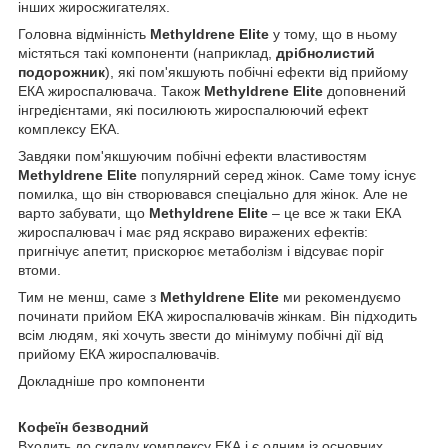
інших жиросжигателях.
Головна відмінність
Methyldrene Elite
у тому, що в ньому
містяться такі компоненти (наприклад,
дрібнолистий
подорожник
), які пом'якшують побічні ефекти від прийому
ЕКА жироспалювача. Також
Methyldrene Elite
доповнений
інгредієнтами, які посилюють жироспалюючий ефект
комплексу ЕКА.
Завдяки пом'якшуючим побічні ефекти властивостям
Methyldrene Elite
популярний серед жінок. Саме тому існує
помилка, що він створювався спеціально для жінок. Але не
варто забувати, що
Methyldrene Elite
– це все ж таки ЕКА
жироспалювач і має ряд яскраво виражених ефектів:
пригнічує апетит, прискорює метаболізм і відсуває поріг
втоми.
Тим не менш, саме з
Methyldrene Elite
ми рекомендуємо
починати прийом ЕКА жироспалювачів жінкам. Він підходить
всім людям, які хочуть звести до мінімуму побічні дії від
прийому ЕКА жироспалювачів.
Докладніше про компоненти
Кофеїн безводний
Входить до складу комплексу ЕКА і є одним із основних