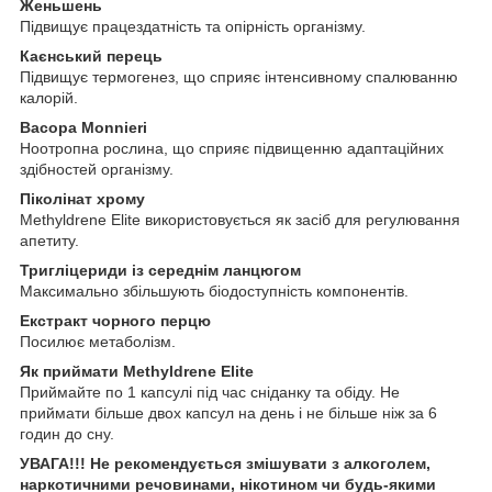
Женьшень
Підвищує працездатність та опірність організму.
Каєнський перець
Підвищує термогенез, що сприяє інтенсивному спалюванню
калорій.
Bacopa Monnieri
Ноотропна рослина, що сприяє підвищенню адаптаційних
здібностей організму.
Піколінат хрому
Methyldrene Elite використовується як засіб для регулювання
апетиту.
Тригліцериди із середнім ланцюгом
Максимально збільшують біодоступність компонентів.
Екстракт чорного перцю
Посилює метаболізм.
Як приймати Methyldrene Elite
Приймайте по 1 капсулі під час сніданку та обіду. Не
приймати більше двох капсул на день і не більше ніж за 6
годин до сну.
УВАГА!!! Не рекомендується змішувати з алкоголем,
наркотичними речовинами, нікотином чи будь-якими