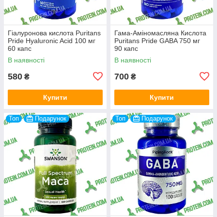
Гіалуронова кислота Puritans
Гама-Аміномасляна Кислота
Pride Hyaluronic Acid 100 мг
Puritans Pride GABA 750 мг
60 капс
90 капс
В наявності
В наявності
580
700
₴
₴
Купити
Купити
Топ
Подарунок
Топ
Подарунок