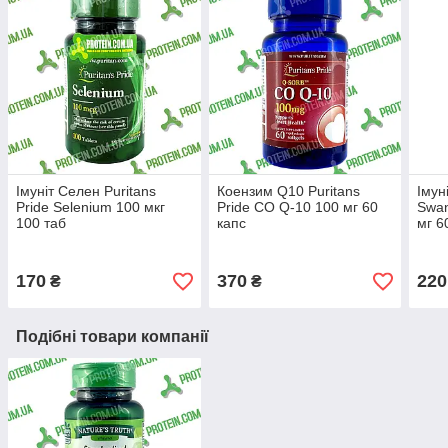
Імуніт Селен Puritans
Коензим Q10 Puritans
Імун
Pride Selenium 100 мкг
Pride CO Q-10 100 мг 60
Swan
100 таб
капс
мг 6
170
370
220
₴
₴
Подібні товари компанії