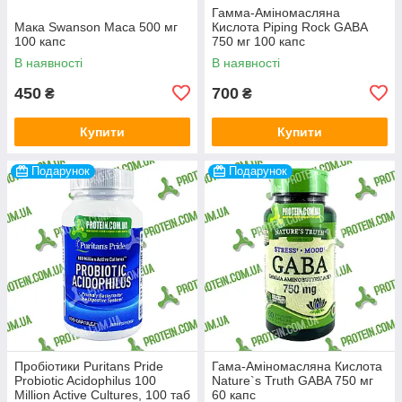
Гамма-Аміномасляна
Мака Swanson Maca 500 мг
Кислота Piping Rock GABA
100 капс
750 мг 100 капс
В наявності
В наявності
450
700
₴
₴
Купити
Купити
Подарунок
Подарунок
Пробіотики Puritans Pride
Гама-Аміномасляна Кислота
Probiotic Acidophilus 100
Nature`s Truth GABA 750 мг
Million Active Cultures, 100 таб
60 капс