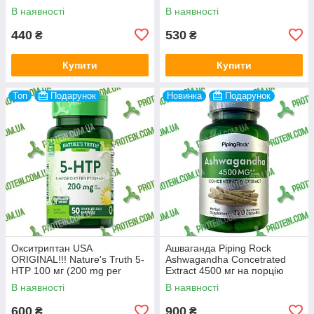
В наявності
В наявності
440
530
₴
₴
Купити
Купити
Топ
Подарунок
Новинка
Подарунок
Окситриптан USA
Ашваганда Piping Rock
ORIGINAL!!! Nature's Truth 5-
Ashwagandha Concetrated
HTP 100 мг (200 mg per
Extract 4500 мг на порцію
serving), 50 капс
(1500 мг на капсулу) 120
В наявності
В наявності
капс
600
900
₴
₴