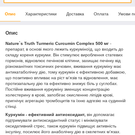
Опис
Характеристики
Доставка
Оплата
Умови п
Опис
Nature`s Truth Turmeric Curcumin Complex 500 мг
-
препарат, в основі якого лежить куркуміноїд, що входить до
складу кореня куркуми. Він стимулює вироблення статевих
гормонів, відновлює печінкові клітини, захищає печінку від
різноманітних токсичних речовин, вживання куркуміну має
антикатаболічну дію, тому куркумін є ефективною добавкою,
що позитивно впливає на ріст м'язів та відновлення, має
протизапальну дію та ефективно знижує біль у суглобах.
Постійне вживання куркуміну зменшує концентрацію
холестерину в крові, запобігає окисленню ліпідів крові,
пригнічує агрегацію тромбоцитів та їхню адгезію на судинній
стінці.
Куркумін - ефективний антиоксидант,
він допомагає
підтримувати антиоксидантний статус і мінімізувати
оксидативний стрес, також куркумін підвищує активність
інсуліну, посилює його анаболічну дію в скелетних м'язах.