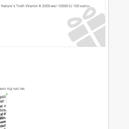
ture`s Truth Vitamin A 3000 мкг 10000 IU 100 капс»
о під час їжі.