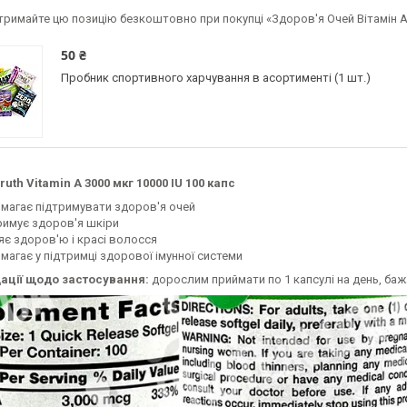
тримайте цю позицію безкоштовно при покупці «Здоров'я Очей Вітамін А Na
50 ₴
Пробник спортивного харчування в асортименті (1 шт.)
ruth Vitamin A 3000 мкг 10000 IU 100 капс
магає підтримувати здоров'я очей
римує здоров'я шкіри
яє здоров'ю і красі волосся
магає у підтримці здорової імунної системи
ації щодо застосування:
дорослим приймати по 1 капсулі на день, бажан