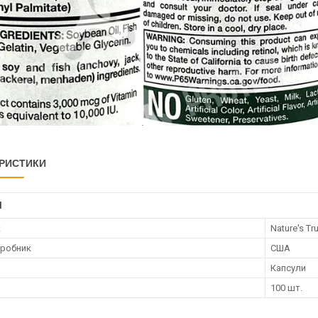
РИСТИКИ
І
к
Nature's Tr
иробник
США
Капсули
100 шт.