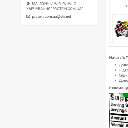
МАГАЗИН СПОРТИВНОГО
О
ХАРЧУВАННЯ "PROTEIN.COM.UA"
protein.com.ua@ukr.net
Nature`s T
Допо
Підт
Спри
Допо
Рекоменд