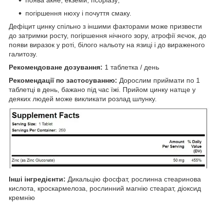
погіршення нюху і почуття смаку.
Дефіцит цинку спільно з іншими факторами може призвести
до затримки росту, погіршення нічного зору, атрофії яєчок, до
появи виразок у роті, білого нальоту на язиці і до вираженого
галитозу.
Р
екомендоване дозування:
1 таблетка / день
Рекомендації по застосуванню:
Дорослим приймати по 1
таблетці в день, бажано під час їжі. Прийом цинку натще у
деяких людей може викликати розлад шлунку.
Інші інгредієнти:
Дикальцію фосфат, рослинна стеаринова
кислота, кроскармелоза, рослинний магнію стеарат, діоксид
кремнію