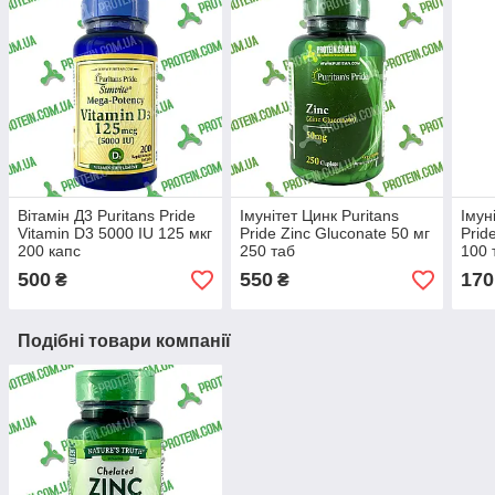
Вітамін Д3 Puritans Pride
Імунітет Цинк Puritans
Імун
Vitamin D3 5000 IU 125 мкг
Pride Zinc Gluconate 50 мг
Prid
200 капс
250 таб
100 
500
550
170
₴
₴
Подібні товари компанії