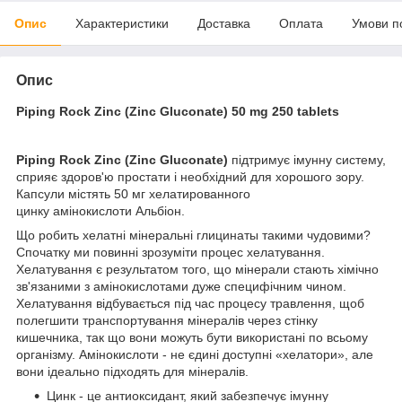
Опис
Характеристики
Доставка
Оплата
Умови п
Опис
Piping Rock Zinc (Zinc Gluconate) 50 mg 250 tablets
Piping Rock Zinc (Zinc Gluconate)
підтримує імунну систему,
сприяє здоров'ю простати і необхідний для хорошого зору.
Капсули містять 50 мг хелатированного
цинку амінокислоти Альбіон.
Що робить хелатні мінеральні глицинаты такими чудовими?
Спочатку ми повинні зрозуміти процес хелатування.
Хелатування є результатом того, що мінерали стають хімічно
зв'язаними з амінокислотами дуже специфічним чином.
Хелатування відбувається під час процесу травлення, щоб
полегшити транспортування мінералів через стінку
кишечника, так що вони можуть бути використані по всьому
організму. Амінокислоти - не єдині доступні «хелатори», але
вони ідеально підходять для мінералів.
Цинк - це антиоксидант, який забезпечує імунну