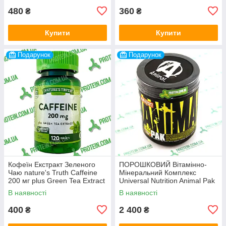
480
360
₴
₴
Купити
Купити
Подарунок
Подарунок
Кофеїн Екстракт Зеленого
ПОРОШКОВИЙ Вітамінно-
Чаю nature's Truth Caffeine
Мінеральний Комплекс
200 мг plus Green Tea Extract
Universal Nutrition Animal Pak
120 таб
Powder 302 г Cherry Berry
В наявності
В наявності
Вишня
400
2 400
₴
₴