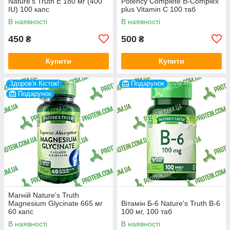
Nature's Truth E 180 мг (400
Potency Complete B-Complex
IU) 100 капс
plus Vitamin C 100 таб
В наявності
В наявності
450
500
₴
₴
Купити
Купити
Здоров'я Кісток!
Подарунок
Подарунок
Магній Nature's Truth
Magnesium Glycinate 665 мг
Вітамін Б-6 Nature's Truth B-6
60 капс
100 мг, 100 таб
В наявності
В наявності