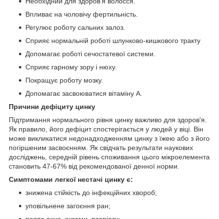
Необхідний для здоров'я волосся.
Впливає на чоловічу фертильність.
Регулює роботу сальних залоз.
Сприяє нормальній роботі шлунково-кишкового тракту
Допомагає роботі сечостатевої системи.
Сприяє гарному зору і нюху.
Покращує роботу мозку.
Допомагає засвоюватися вітаміну А.
Причини дефіциту цинку
Підтримання нормального рівня цинку важливо для здоров'я.
Як правило, його дефіцит спостерігається у людей у віці. Він
може викликатися недонадходженням цинку з їжею або з його
погіршеним засвоєнням. Як свідчать результати наукових
досліджень, середній рівень споживання цього мікроелемента
становить 47-67% від рекомендованої денної норми.
Симптомами легкої нестачі цинку є:
знижена стійкість до інфекційних хвороб;
уповільнене загоєння ран;
поява акне, екземи, псоріазу;