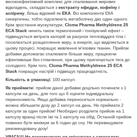
високоефективний комплекс для спалювання жирових
відкладень, складається з
екстракту ефедри, кофеїну і
аспірину
, більш відомий як
ЕКА
. Всі компоненти ЕКА
синергичны, тобто підсилюють метаболічну дію один одного.
Крім зростання мускулатури,
Cloma Pharma Methyldrene 25
ECA Stack
чинить також термогенний і тонізуючий ефект –
підвищується витрата калорій за рахунок тепловіддачі тіла і
посилюється розщеплення жиру, а енергія, що виділяється в
цьому процесі, покращує живлення м'язових тканин. Прийом
добавки допомагає спалювати більше жиру, працюючи
ефективніше без стомлення, при цьому пригнічується тяга до
солодкого. Крім того,
Cloma Pharma Methyldrene 25 ECA
Stack
покращує настрій і підвищує працездатність.
Кількість в упаковці:
100 капсул.
Як приймати:
прийом даної добавки доцільно починати з 1
капсули на день, для того що б оцінити індивідуальну
переносимість. Якщо добавка переноситься нормально -
можна збільшити дозу до 2 капсул на день. Не приймати 2
капсули за один прийом! Необхідно розділити прийом на 1
капсулу вранці після їжі та 1 капсулу на обід. Останній прийом
повинен бути мінімум за 6 годин до сну. Не перевищувати
рекомендовану дозу!
УВАГА!!! Не рекомендується змішувати з алкоголем,