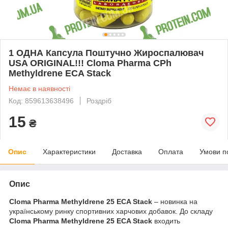
1 ОДНА Капсула Поштучно Жироспалювач
USA ORIGINAL!!! Cloma Pharma CPh
Methyldrene ECA Stack
Немає в наявності
Код: 859613638496
Роздріб
15
₴
Опис
Характеристики
Доставка
Оплата
Умови п
Опис
Cloma Pharma Methyldrene 25 ECA Stack
– новинка на
українському ринку спортивних харчових добавок. До складу
Cloma Pharma Methyldrene 25 ECA Stack
входить