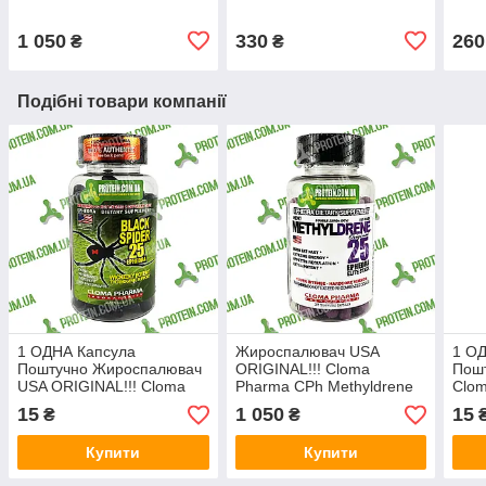
1 050
330
260
₴
₴
Подібні товари компанії
1 ОДНА Капсула
Жироспалювач USA
1 О
Поштучно Жироспалювач
ORIGINAL!!! Cloma
Пош
USA ORIGINAL!!! Cloma
Pharma CPh Methyldrene
Clo
Pharma CPh Black Spider
Elite Stack 100 капс
Meth
15
1 050
15
₴
₴
25 ephedra
Купити
Купити