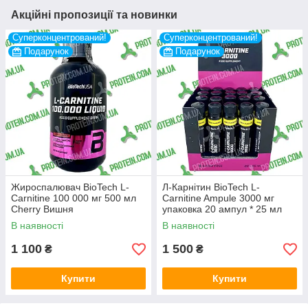
Акційні пропозиції та новинки
Суперконцентрований!
Суперконцентрований!
Подарунок
Подарунок
Жироспалювач BioTech L-
Л-Карнітин BioTech L-
Carnitine 100 000 мг 500 мл
Carnitine Ampule 3000 мг
Cherry Вишня
упаковка 20 ампул * 25 мл
Lemon Лимон
В наявності
В наявності
1 100
1 500
₴
₴
Купити
Купити