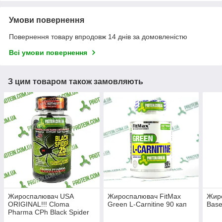
Умови повернення
Повернення товару впродовж 14 днів за домовленістю
Всі умови повернення
З цим товаром також замовляють
Жироспалювач USA
Жироспалювач FitMax
Жир
ORIGINAL!!! Cloma
Green L-Carnitine 90 кап
Base
Pharma CPh Black Spider
25 ephedra 100 капс