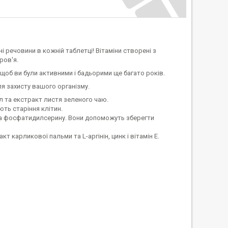
і речовини в кожній таблетці! Вітаміни створені з
ров'я.
об ви були активними і бадьорими ще багато років.
я захисту вашого організму.
 та екстракт листя зеленого чаю.
ють старіння клітин.
 та фосфатидилсерину. Вони допоможуть зберегти
 карликової пальми та L-аргінін, цинк і вітамін E.