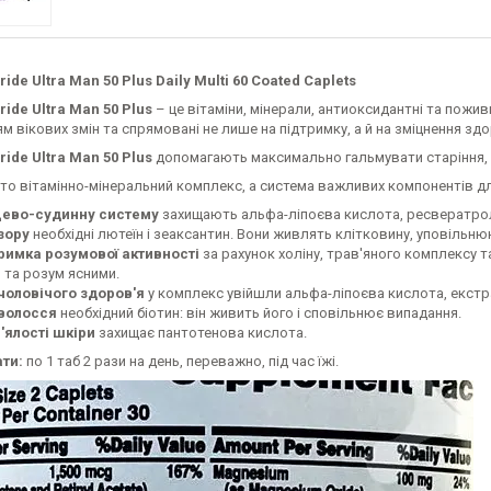
ride Ultra Man 50 Plus Daily Multi 60 Coated Caplets
ride Ultra Man 50 Plus
– це вітаміни, мінерали, антиоксидантні та поживн
м вікових змін та спрямовані не лише на підтримку, а й на зміцнення здо
ride Ultra Man 50 Plus
допомагають максимально гальмувати старіння, щ
то вітамінно-мінеральний комплекс, а система важливих компонентів дл
ево-судинну систему
захищають альфа-ліпоєва кислота, ресвератрол
зору
необхідні лютеїн і зеаксантин. Вони живлять клітковину, уповільню
римка розумової активності
за рахунок холіну, трав'яного комплексу
 та розум ясними.
чоловічого здоров'я
у комплекс увійшли альфа-ліпоєва кислота, екстракт
волосся
необхідний біотин: він живить його і сповільнює випадання.
в'ялості шкіри
захищає пантотенова кислота.
ти:
по 1 таб 2 рази на день, переважно, під час їжі.