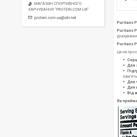
МАГАЗИН СПОРТИВНОГО
ХАРЧУВАННЯ "PROTEIN.COM.UA"
protein.com.ua@ukr.net
Puritans P
Puritans P
урахування
Puritans P
Це не прос
Серц
Для 
Підт
пам'ять
Для 
Для 
Від 
Як прийма