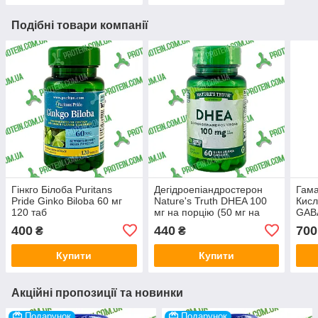
Подібні товари компанії
Гінкго Білоба Puritans
Дегідроепіандростерон
Гам
Pride Ginko Biloba 60 мг
Nature's Truth DHEA 100
Кисл
120 таб
мг на порцію (50 мг на
GABA
капс) 60 капс
400
440
700
₴
₴
Купити
Купити
Акційні пропозиції та новинки
Подарунок
Подарунок