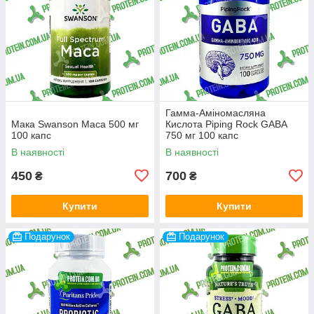
Гамма-Аміномасляна
Мака Swanson Maca 500 мг
Кислота Piping Rock GABA
100 капс
750 мг 100 капс
В наявності
В наявності
450
700
₴
₴
Купити
Купити
Подарунок
Подарунок