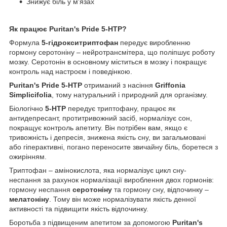
Знижує біль у м'язах
Як працює Puritan's Pride 5-HTP?
Формула
5-гідрокситриптофан
передує виробленню
гормону серотоніну – нейротрансмітера, що поліпшує роботу
мозку. Серотонін в основному міститься в мозку і покращує
контроль над настроєм і поведінкою.
Puritan's Pride 5-HTP
отриманий з насіння
Griffonia
Simplicifolia
, тому натуральний і природний для організму.
Біологічно
5-HTP
передує триптофану, працює як
антидепресант, протитривожний засіб, нормалізує сон,
покращує контроль апетиту. Він потрібен вам, якщо є
тривожність і депресія, знижена якість сну, ви загальмовані
або гіперактивні, погано переносите звичайну біль, боретеся з
ожирінням.
Триптофан – амінокислота, яка нормалізує цикл сну-
неспання за рахунок нормалізації вироблення двох гормонів:
гормону неспання
серотоніну
та гормону сну, відпочинку –
мелатоніну
. Тому він може нормалізувати якість денної
активності та підвищити якість відпочинку.
Боротьба з підвищеним апетитом за допомогою
Puritan's