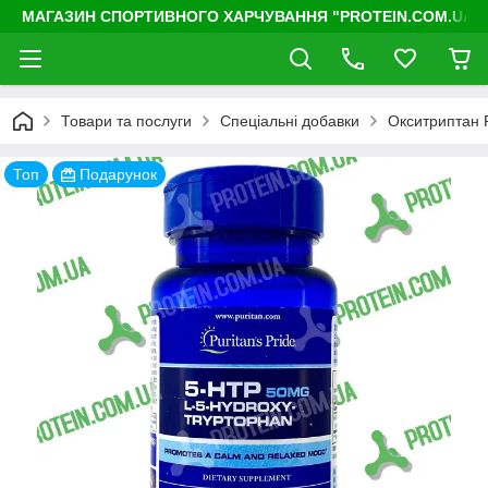
МАГАЗИН СПОРТИВНОГО ХАРЧУВАННЯ "PROTEIN.COM.UA"
Товари та послуги
Спеціальні добавки
Окситриптан P
Топ
Подарунок