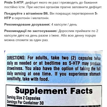
Pride 5-HTP
, дефіцит якого як раз і призводить до бажання
постійно їсти. При нестачі організм прагне заповнити дефіцит.
Поєднуйте з вітаміном B6.
Він покращує перетворення
5-
HTP
в серотонін і мелатонін.
Рекомендоване дозування:
4 капсули / день
Рекомендації по застосуванню:
Дорослим приймати по 2
капсули двічі на день разом з їжею. Або всю денну порцію
можна спожити за один раз.