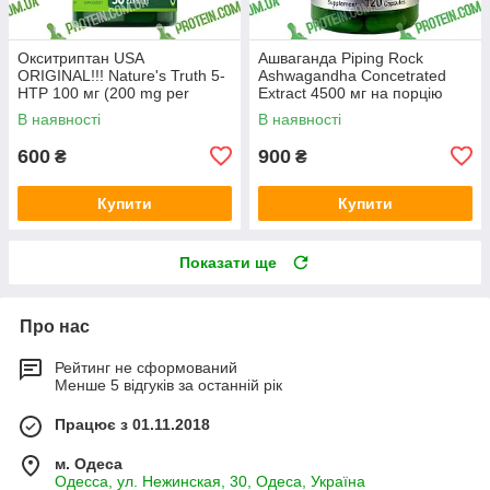
Окситриптан USA
Ашваганда Piping Rock
ORIGINAL!!! Nature's Truth 5-
Ashwagandha Concetrated
HTP 100 мг (200 mg per
Extract 4500 мг на порцію
serving), 50 капс
(1500 мг на капсулу) 120
В наявності
В наявності
капс
600
900
₴
₴
Купити
Купити
Показати ще
Про нас
Рейтинг не сформований
Менше 5 відгуків за останній рік
Працює з 01.11.2018
м. Одеса
Одесса, ул. Нежинская, 30, Одеса, Україна