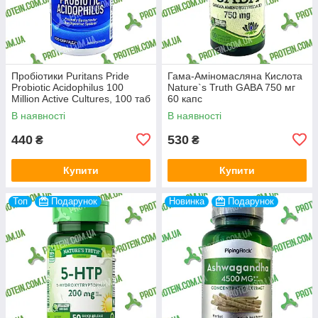
Пробіотики Puritans Pride
Гама-Аміномасляна Кислота
Probiotic Acidophilus 100
Nature`s Truth GABA 750 мг
Million Active Cultures, 100 таб
60 капс
В наявності
В наявності
440
530
₴
₴
Купити
Купити
Топ
Подарунок
Новинка
Подарунок