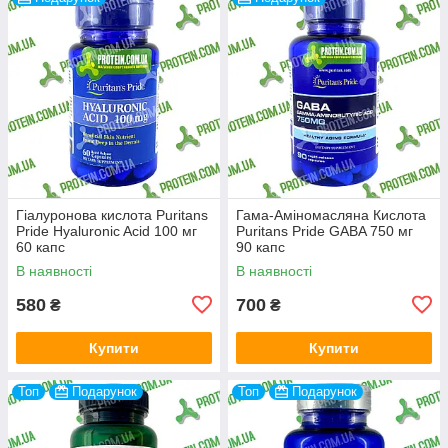
Гіалуронова кислота Puritans
Гама-Аміномасляна Кислота
Pride Hyaluronic Acid 100 мг
Puritans Pride GABA 750 мг
60 капс
90 капс
В наявності
В наявності
580
700
₴
₴
Купити
Купити
Топ
Подарунок
Топ
Подарунок