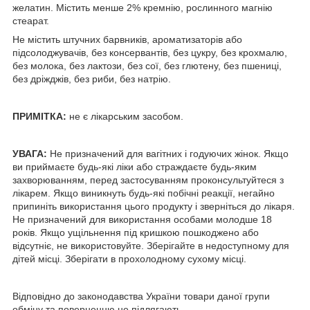
желатин. Містить менше 2% кремнію, рослинного магнію
стеарат.
Не містить штучних барвників, ароматизаторів або
підсолоджувачів, без консервантів, без цукру, без крохмалю,
без молока, без лактози, без сої, без глютену, без пшениці,
без дріжджів, без риби, без натрію.
ПРИМІТКА
:
не є лікарським засобом.
УВАГА:
Не призначений для вагітних і годуючих жінок. Якщо
ви приймаєте будь-які ліки або страждаєте будь-яким
захворюванням, перед застосуванням проконсультуйтеся з
лікарем. Якщо виникнуть будь-які побічні реакції, негайно
припиніть використання цього продукту і зверніться до лікаря.
Не призначений для використання особами молодше 18
років. Якщо ущільнення під кришкою пошкоджено або
відсутніє, не використовуйте. Зберігайте в недоступному для
дітей місці. Зберігати в прохолодному сухому місці.
Відповідно до законодавства України товари даної групи
обміну та поверненню не підлягають.