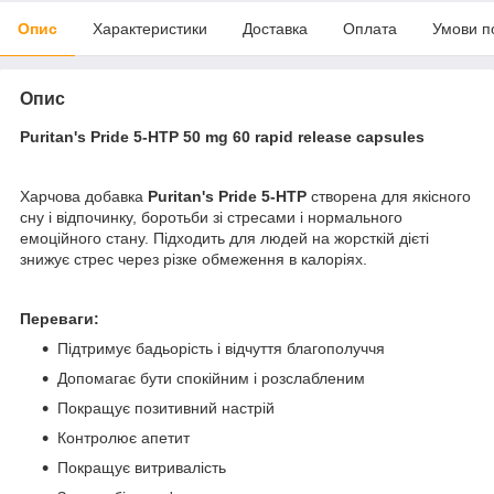
Опис
Характеристики
Доставка
Оплата
Умови п
Опис
Puritan's Pride 5-HTP 50 mg 60 rapid release capsules
Харчова добавка
Puritan's Pride 5-HTP
створена для якісного
сну і відпочинку, боротьби зі стресами і нормального
емоційного стану. Підходить для людей на жорсткій дієті
знижує стрес через різке обмеження в калоріях.
Переваги:
Підтримує бадьорість і відчуття благополуччя
Допомагає бути спокійним і розслабленим
Покращує позитивний настрій
Контролює апетит
Покращує витривалість